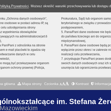
Polityką Prywatności
. Możesz określić warunki przechowywania lub dostępu d
 linku „Ochrona danych osobowych”,
Prokuratura, Sąd) lub organom sam
ne osobowe w postaci adresu IP, są
terytorialnego w związku z prowadz
 celu udostępniania strony
postępowaniem,
raz wypełnienia obowiązków
5. Pana/Pani dane osobowe nie bę
ywających na administratorze(art.6
do państwa trzeciego ani do organiza
),
międzynarodowej,
sta Pan/Pani z odnośnika na stronie
6. Pana/Pani dane osobowe będą pr
em e-mail placówki to zgadza się
wyłącznie przez okres i w zakresie 
zetwarzanie danych w celu
realizacji celu przetwarzania,
owiedzi,
7. przysługuje Panu/Pani prawo dost
we mogą być przekazywane organom
swoich danych osobowych oraz ich s
ganom ochrony prawnej (Policja,
usunięcia lub ograniczenia przetwar
na główna
Mapa strony
Czcionka
Kontrast
Informacja
gólnokształcące im. Stefana Że
 Mazowieckim