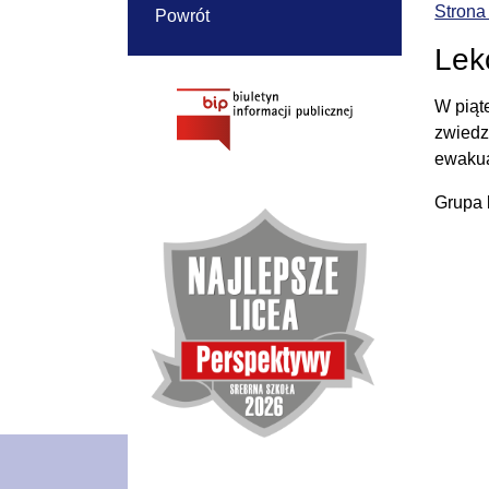
Strona
Powrót
Lekc
W piąt
zwiedz
ewakua
Grupa 