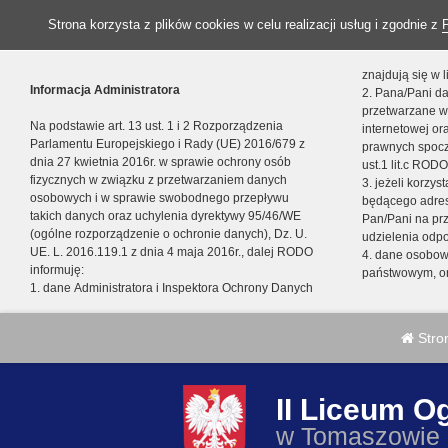
Strona korzysta z plików cookies w celu realizacji usług i zgodnie z
znajdują się w
Informacja Administratora
2. Pana/Pani da
przetwarzane w
Na podstawie art. 13 ust. 1 i 2 Rozporządzenia
internetowej o
Parlamentu Europejskiego i Rady (UE) 2016/679 z
prawnych spocz
dnia 27 kwietnia 2016r. w sprawie ochrony osób
ust.1 lit.c RODO
fizycznych w związku z przetwarzaniem danych
3. jeżeli korzy
osobowych i w sprawie swobodnego przepływu
będącego adres
takich danych oraz uchylenia dyrektywy 95/46/WE
Pan/Pani na pr
(ogólne rozporządzenie o ochronie danych), Dz. U.
udzielenia odp
UE. L. 2016.119.1 z dnia 4 maja 2016r., dalej RODO
4. dane osobo
informuję:
państwowym, or
1. dane Administratora i Inspektora Ochrony Danych
Stro
II Liceum O
w Tomaszowie