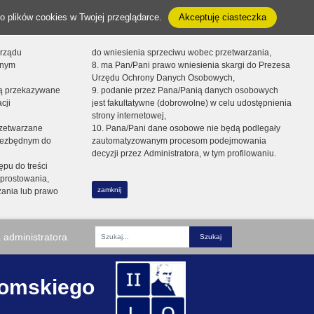
o plików cookies w Twojej przeglądarce.
Akceptuję ciasteczka
orządu
do wniesienia sprzeciwu wobec przetwarzania,
onym
8. ma Pan/Pani prawo wniesienia skargi do Prezesa
Urzędu Ochrony Danych Osobowych,
dą przekazywane
9. podanie przez Pana/Panią danych osobowych
cji
jest fakultatywne (dobrowolne) w celu udostępnienia
strony internetowej,
zetwarzane
10. Pana/Pani dane osobowe nie będą podlegały
niezbędnym do
zautomatyzowanym procesom podejmowania
decyzji przez Administratora, w tym profilowaniu.
ępu do treści
prostowania,
zamknij
zania lub prawo
 administratora
Fraza
romskiego