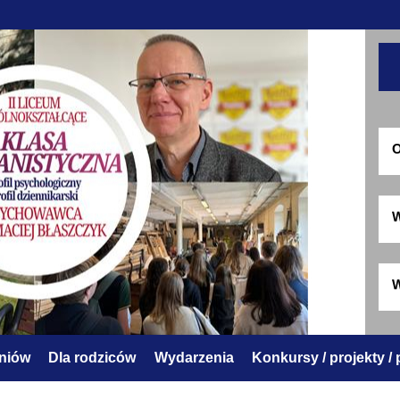
O
W
W
zniów
Dla rodziców
Wydarzenia
Konkursy / projekty /