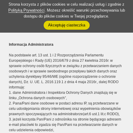
Strona korzysta z plików cookies w celu realizacji usług i zgodnie z
Polityką Prywatności
. Możesz określić warunki przechowywania lub
dostępu do plików cookies w Twojej przeglądarce.
Akceptuję ciasteczka
Informacja Administratora
Na podstawie art. 13 ust. 1 i 2 Rozporządzenia Parlamentu
Europejskiego i Rady (UE) 2016/679 z dnia 27 kwietnia 2016r. w
sprawie ochrony osób fizycznych w związku z przetwarzaniem danych
osobowych i w sprawie swobodnego przepływu takich danych oraz
uchylenia dyrektywy 95/46/WE (ogólne rozporządzenie o ochronie
danych), Dz. U. UE. L. 2016.119.1 z dnia 4 maja 2016r., dalej RODO
informuję:
1. dane Administratora i Inspektora Ochrony Danych znajdują się w
linku „Ochrona danych osobowych”,
2. Pana/Pani dane osobowe w postaci adresu IP, są przetwarzane w
celu udostępniania strony internetowej oraz wypełnienia obowiązków
prawnych spoczywających na administratorze(art.6 ust.1 lit.c RODO),
3. jeżeli korzysta Pan/Pani z odnośnika na stronie będącego adresem
e-mail placówki to zgadza się Pan/Pani na przetwarzanie danych w
celu udzielenia odpowiedzi,