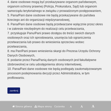
4. dane osobowe mogą być przekazywane organom państwowym,
organom ochrony prawnej (Policja, Prokuratura, Sąd) lub organom
samorządu terytorialnego w związku z prowadzonym postępowaniem,
5. Pana/Pani dane osobowe nie będą przekazywane do państwa
trzeciego ani do organizacji międzynarodowej,
6. Pana/Pani dane osobowe będą przetwarzane wyłącznie przez okres
i w zakresie niezbędnym do realizacji celu przetwarzania,
7. przysługuje Panu/Pani prawo dostępu do treści swoich danych
osobowych oraz ich sprostowania, usunięcia lub ograniczenia
przetwarzania lub prawo do wniesienia sprzeciwu wobec
przetwarzania,
8. ma Pan/Pani prawo wniesienia skargi do Prezesa Urzędu Ochrony
Danych Osobowych,
9. podanie przez Pana/Panią danych osobowych jest fakultatywne
(dobrowolne) w celu udostępnienia strony internetowej,
10. Pana/Pani dane osobowe nie będą podlegały zautomatyzowanym
procesom podejmowania decyzji przez Administratora, w tym
profilowaniu.
zamknij
Strona główna
Mapa strony
Czcionka