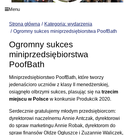
Menu
Strona główna
Kategoria: wydarzenia
Ogromny sukces miniprzedsiębiorstwa PoofBath
Ogromny sukces
miniprzedsiębiorstwa
PoofBath
Miniprzedsiębiorstwo PoofBath, które tworzy
jedenaścioro uczniów z klasy II menedżerskiej,
osiągnęło olbrzymi sukces, plasując się na
trzecim
miejscu w Polsce
w konkursie Produkcik 2020.
Serdecznie gratulujemy młodym przedsiębiorcom:
dyrektorowi naczelnemu Annie Antczak, dyrektorowi
do spraw marketingu Annie Robak, dyrektorom do
spraw finansów Oldze Ogłuszce i Zuzannie Waliczek,