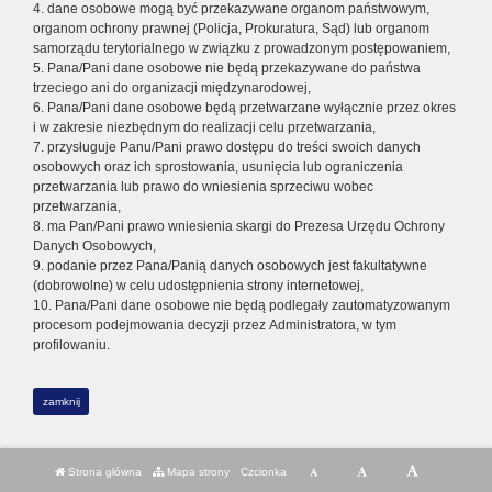
4. dane osobowe mogą być przekazywane organom państwowym,
organom ochrony prawnej (Policja, Prokuratura, Sąd) lub organom
samorządu terytorialnego w związku z prowadzonym postępowaniem,
5. Pana/Pani dane osobowe nie będą przekazywane do państwa
trzeciego ani do organizacji międzynarodowej,
6. Pana/Pani dane osobowe będą przetwarzane wyłącznie przez okres
i w zakresie niezbędnym do realizacji celu przetwarzania,
7. przysługuje Panu/Pani prawo dostępu do treści swoich danych
osobowych oraz ich sprostowania, usunięcia lub ograniczenia
przetwarzania lub prawo do wniesienia sprzeciwu wobec
przetwarzania,
8. ma Pan/Pani prawo wniesienia skargi do Prezesa Urzędu Ochrony
Danych Osobowych,
9. podanie przez Pana/Panią danych osobowych jest fakultatywne
(dobrowolne) w celu udostępnienia strony internetowej,
10. Pana/Pani dane osobowe nie będą podlegały zautomatyzowanym
procesom podejmowania decyzji przez Administratora, w tym
profilowaniu.
zamknij
Strona główna
Mapa strony
Czcionka