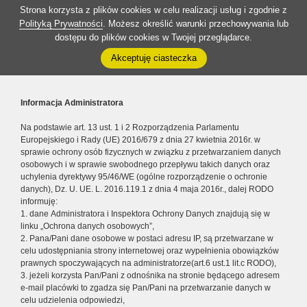
Strona korzysta z plików cookies w celu realizacji usług i zgodnie z
Polityką Prywatności
. Możesz określić warunki przechowywania lub
dostępu do plików cookies w Twojej przeglądarce.
Akceptuję ciasteczka
Informacja Administratora
Na podstawie art. 13 ust. 1 i 2 Rozporządzenia Parlamentu
Europejskiego i Rady (UE) 2016/679 z dnia 27 kwietnia 2016r. w
sprawie ochrony osób fizycznych w związku z przetwarzaniem danych
osobowych i w sprawie swobodnego przepływu takich danych oraz
uchylenia dyrektywy 95/46/WE (ogólne rozporządzenie o ochronie
danych), Dz. U. UE. L. 2016.119.1 z dnia 4 maja 2016r., dalej RODO
informuję:
1. dane Administratora i Inspektora Ochrony Danych znajdują się w
linku „Ochrona danych osobowych”,
2. Pana/Pani dane osobowe w postaci adresu IP, są przetwarzane w
celu udostępniania strony internetowej oraz wypełnienia obowiązków
prawnych spoczywających na administratorze(art.6 ust.1 lit.c RODO),
3. jeżeli korzysta Pan/Pani z odnośnika na stronie będącego adresem
e-mail placówki to zgadza się Pan/Pani na przetwarzanie danych w
celu udzielenia odpowiedzi,