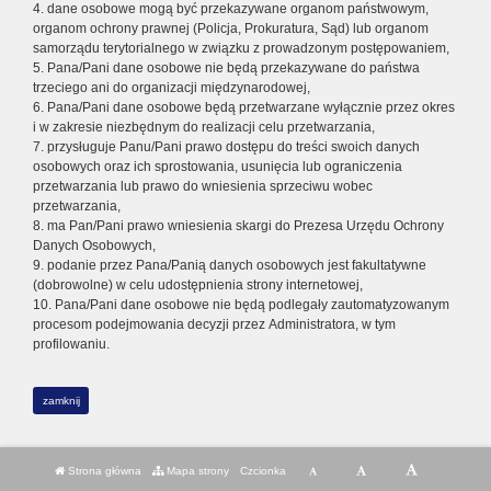
4. dane osobowe mogą być przekazywane organom państwowym,
organom ochrony prawnej (Policja, Prokuratura, Sąd) lub organom
samorządu terytorialnego w związku z prowadzonym postępowaniem,
5. Pana/Pani dane osobowe nie będą przekazywane do państwa
trzeciego ani do organizacji międzynarodowej,
6. Pana/Pani dane osobowe będą przetwarzane wyłącznie przez okres
i w zakresie niezbędnym do realizacji celu przetwarzania,
7. przysługuje Panu/Pani prawo dostępu do treści swoich danych
osobowych oraz ich sprostowania, usunięcia lub ograniczenia
przetwarzania lub prawo do wniesienia sprzeciwu wobec
przetwarzania,
8. ma Pan/Pani prawo wniesienia skargi do Prezesa Urzędu Ochrony
Danych Osobowych,
9. podanie przez Pana/Panią danych osobowych jest fakultatywne
(dobrowolne) w celu udostępnienia strony internetowej,
10. Pana/Pani dane osobowe nie będą podlegały zautomatyzowanym
procesom podejmowania decyzji przez Administratora, w tym
profilowaniu.
zamknij
Strona główna
Mapa strony
Czcionka