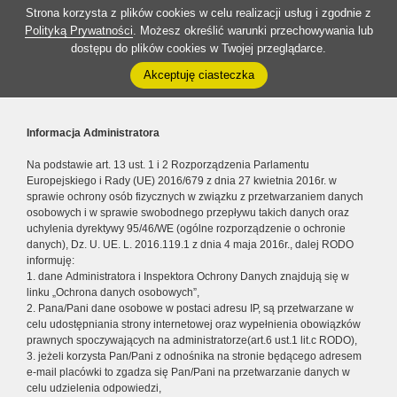
Strona korzysta z plików cookies w celu realizacji usług i zgodnie z
Polityką Prywatności
. Możesz określić warunki przechowywania lub
dostępu do plików cookies w Twojej przeglądarce.
Akceptuję ciasteczka
Informacja Administratora
Na podstawie art. 13 ust. 1 i 2 Rozporządzenia Parlamentu
Europejskiego i Rady (UE) 2016/679 z dnia 27 kwietnia 2016r. w
sprawie ochrony osób fizycznych w związku z przetwarzaniem danych
osobowych i w sprawie swobodnego przepływu takich danych oraz
uchylenia dyrektywy 95/46/WE (ogólne rozporządzenie o ochronie
danych), Dz. U. UE. L. 2016.119.1 z dnia 4 maja 2016r., dalej RODO
informuję:
1. dane Administratora i Inspektora Ochrony Danych znajdują się w
linku „Ochrona danych osobowych”,
2. Pana/Pani dane osobowe w postaci adresu IP, są przetwarzane w
celu udostępniania strony internetowej oraz wypełnienia obowiązków
prawnych spoczywających na administratorze(art.6 ust.1 lit.c RODO),
3. jeżeli korzysta Pan/Pani z odnośnika na stronie będącego adresem
e-mail placówki to zgadza się Pan/Pani na przetwarzanie danych w
celu udzielenia odpowiedzi,