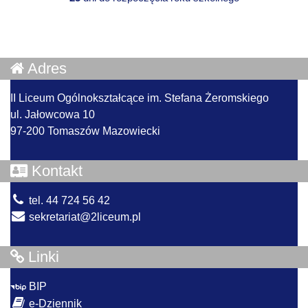
Adres
II Liceum Ogólnokształcące im. Stefana Żeromskiego
ul. Jałowcowa 10
97-200 Tomaszów Mazowiecki
Kontakt
tel. 44 724 56 42
sekretariat@2liceum.pl
Linki
BIP
e-Dziennik