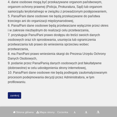
4. dane osobowe mogą być przekazywane organom państwowym,
organom ochrony prawnej (Policja, Prokuratura, Sąd) lub organom
samorządu terytorialnego w związku z prowadzonym postępowaniem,
5. Pana/Pani dane osobowe nie będą przekazywane do państwa
trzeciego ani do organizacji międzynarodowej,
6. Pana/Pani dane osobowe będą przetwarzane wyłącznie przez okres
i w zakresie niezbędnym do realizacji celu przetwarzania,
7. przysługuje Panu/Pani prawo dostępu do treści swoich danych
osobowych oraz ich sprostowania, usunięcia lub ograniczenia
przetwarzania lub prawo do wniesienia sprzeciwu wobec
przetwarzania,
8. ma Pan/Pani prawo wniesienia skargi do Prezesa Urzędu Ochrony
Danych Osobowych,
9. podanie przez Pana/Panią danych osobowych jest fakultatywne
(dobrowolne) w celu udostępnienia strony internetowej,
10. Pana/Pani dane osobowe nie będą podlegały zautomatyzowanym
procesom podejmowania decyzji przez Administratora, w tym
profilowaniu.
zamknij
Strona główna
Mapa strony
Czcionka