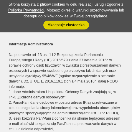
Strona korzysta z plików cookies w celu realizacji usług i zgodnie z
Polityką Prywatności
. Możesz określić warunki przechowywania lub
dostępu do plików cookies w Twojej przeglądarce.
Akceptuję ciasteczka
Informacja Administratora
Na podstawie art. 13 ust. 1 i 2 Rozporządzenia Parlamentu
Europejskiego i Rady (UE) 2016/679 z dnia 27 kwietnia 2016r. w
sprawie ochrony osób fizycznych w związku z przetwarzaniem danych
osobowych i w sprawie swobodnego przepływu takich danych oraz
uchylenia dyrektywy 95/46/WE (ogólne rozporządzenie o ochronie
danych), Dz. U. UE. L. 2016.119.1 z dnia 4 maja 2016r., dalej RODO
informuję:
1. dane Administratora i Inspektora Ochrony Danych znajdują się w
linku „Ochrona danych osobowych”,
2. Pana/Pani dane osobowe w postaci adresu IP, są przetwarzane w
celu udostępniania strony internetowej oraz wypełnienia obowiązków
prawnych spoczywających na administratorze(art.6 ust.1 lit.c RODO),
3. jeżeli korzysta Pan/Pani z odnośnika na stronie będącego adresem
e-mail placówki to zgadza się Pan/Pani na przetwarzanie danych w
celu udzielenia odpowiedzi,