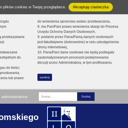
o plików cookies w Twojej przeglądarce.
Akceptuję ciasteczka
orządu
do wniesienia sprzeciwu wobec przetwarzania,
onym
8. ma Pan/Pani prawo wniesienia skargi do Prezesa
Urzędu Ochrony Danych Osobowych,
dą przekazywane
9. podanie przez Pana/Panią danych osobowych
cji
jest fakultatywne (dobrowolne) w celu udostępnienia
strony internetowej,
zetwarzane
10. Pana/Pani dane osobowe nie będą podlegały
niezbędnym do
zautomatyzowanym procesom podejmowania
decyzji przez Administratora, w tym profilowaniu.
ępu do treści
prostowania,
zamknij
zania lub prawo
 administratora
Fraza
romskiego