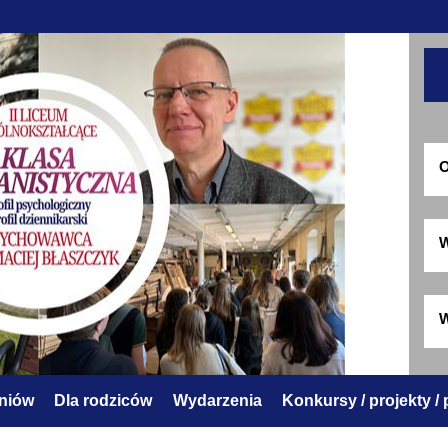
O
W
W
zniów
Dla rodziców
Wydarzenia
Konkursy / projekty /