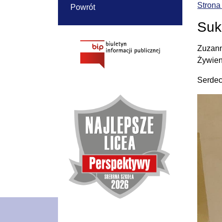
Strona
Powrót
Suk
Zuzann
Żywien
Serdec