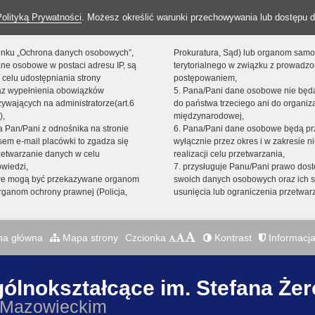
Polityką Prywatności
. Możesz określić warunki przechowywania lub dostępu d
 linku „Ochrona danych osobowych”,
Prokuratura, Sąd) lub organom sam
ne osobowe w postaci adresu IP, są
terytorialnego w związku z prowadz
 celu udostępniania strony
postępowaniem,
raz wypełnienia obowiązków
5. Pana/Pani dane osobowe nie bę
ywających na administratorze(art.6
do państwa trzeciego ani do organiza
),
międzynarodowej,
sta Pan/Pani z odnośnika na stronie
6. Pana/Pani dane osobowe będą pr
em e-mail placówki to zgadza się
wyłącznie przez okres i w zakresie 
zetwarzanie danych w celu
realizacji celu przetwarzania,
owiedzi,
7. przysługuje Panu/Pani prawo dost
we mogą być przekazywane organom
swoich danych osobowych oraz ich s
ganom ochrony prawnej (Policja,
usunięcia lub ograniczenia przetwar
na główna
Mapa strony
Czcionka
Kontrast
Informacja
gólnokształcące im. Stefana Że
 Mazowieckim