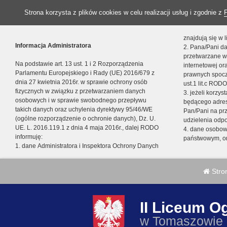
Strona korzysta z plików cookies w celu realizacji usług i zgodnie z
znajdują się w
Informacja Administratora
2. Pana/Pani da
przetwarzane w
Na podstawie art. 13 ust. 1 i 2 Rozporządzenia
internetowej o
Parlamentu Europejskiego i Rady (UE) 2016/679 z
prawnych spocz
dnia 27 kwietnia 2016r. w sprawie ochrony osób
ust.1 lit.c RODO
fizycznych w związku z przetwarzaniem danych
3. jeżeli korzy
osobowych i w sprawie swobodnego przepływu
będącego adres
takich danych oraz uchylenia dyrektywy 95/46/WE
Pan/Pani na pr
(ogólne rozporządzenie o ochronie danych), Dz. U.
udzielenia odp
UE. L. 2016.119.1 z dnia 4 maja 2016r., dalej RODO
4. dane osobo
informuję:
państwowym, or
1. dane Administratora i Inspektora Ochrony Danych
Stro
II Liceum O
w Tomaszowie