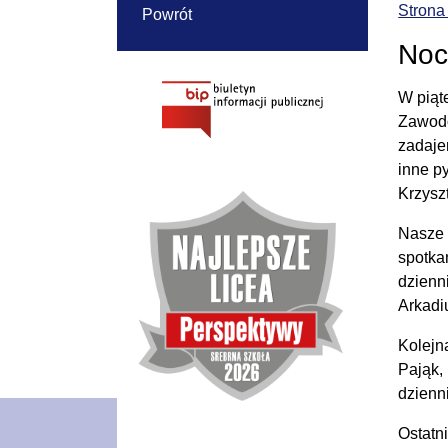
Strona
Powrót
Noc
W piąt
Zawodo
zadaje
inne p
Krzysz
Nasze 
spotka
dzienn
Arkadi
Kolejn
Pająk,
dzienn
Ostatni