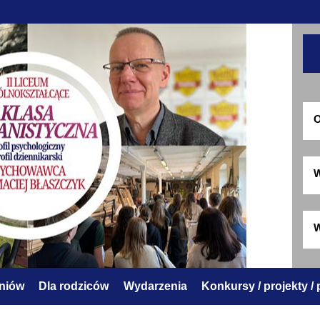
O
W
W
zniów
Dla rodziców
Wydarzenia
Konkursy / projekty /