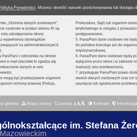
Polityką Prywatności
. Możesz określić warunki przechowywania lub dostępu d
 linku „Ochrona danych osobowych”,
Prokuratura, Sąd) lub organom sam
ne osobowe w postaci adresu IP, są
terytorialnego w związku z prowadz
 celu udostępniania strony
postępowaniem,
raz wypełnienia obowiązków
5. Pana/Pani dane osobowe nie bę
ywających na administratorze(art.6
do państwa trzeciego ani do organiza
),
międzynarodowej,
sta Pan/Pani z odnośnika na stronie
6. Pana/Pani dane osobowe będą pr
em e-mail placówki to zgadza się
wyłącznie przez okres i w zakresie 
zetwarzanie danych w celu
realizacji celu przetwarzania,
owiedzi,
7. przysługuje Panu/Pani prawo dost
we mogą być przekazywane organom
swoich danych osobowych oraz ich s
ganom ochrony prawnej (Policja,
usunięcia lub ograniczenia przetwar
na główna
Mapa strony
Czcionka
Kontrast
Informacja
gólnokształcące im. Stefana Że
 Mazowieckim