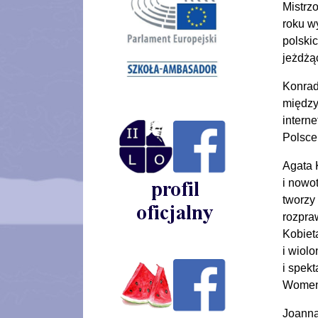
Mistrz
roku w
polskic
jeżdżą
Konrad
między
interne
Polsce 
Agata 
i nowo
tworzy
rozpra
Kobiet
i wiol
i spek
Women
Joanna