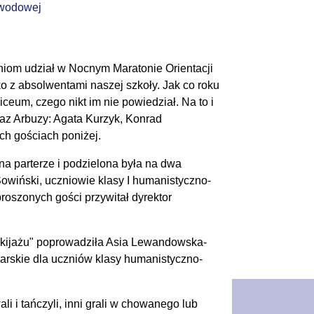
awodowej
niom udział w Nocnym Maratonie Orientacji
o z absolwentami naszej szkoły. Jak co roku
ceum, czego nikt im nie powiedział. Na to i
raz Arbuzy: Agata Kurzyk, Konrad
ch gościach poniżej.
na parterze i podzielona była na dwa
Sowiński, uczniowie klasy I humanistyczno-
roszonych gości przywitał dyrektor
makijażu" poprowadziła Asia Lewandowska-
arskie dla uczniów klasy humanistyczno-
li i tańczyli, inni grali w chowanego lub