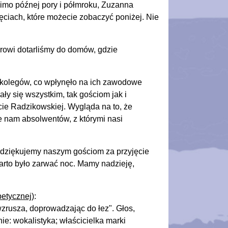
 Mimo późnej pory i półmroku, Zuzanna
ęciach, które możecie zobaczyć poniżej. Nie
zdrowi dotarliśmy do domów, gdzie
i kolegów, co wpłynęło na ich zawodowe
ły się wszystkim, tak gościom jak i
cie Radzikowskiej. Wygląda na to, że
e nam absolwentów, z którymi nasi
az dziękujemy naszym gościom za przyjęcie
arto było zarwać noc. Mamy nadzieję,
betycznej)
:
wzrusza, doprowadzając do łez". Głos,
ie: wokalistyka; właścicielka marki