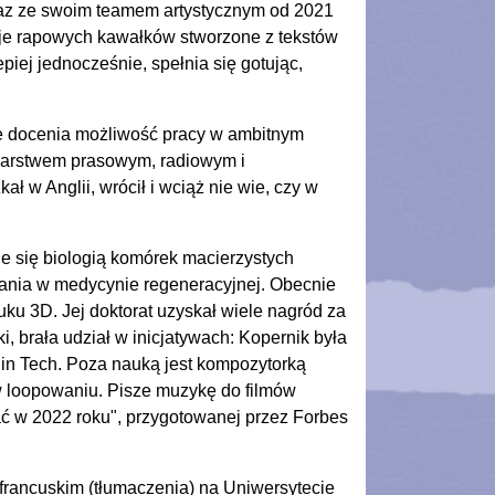
raz ze swoim teamem artystycznym od 2021
cje rapowych kawałków stworzone z tekstów
epiej jednocześnie, spełnia się gotując,
ie docenia możliwość pracy w ambitnym
karstwem prasowym, radiowym i
ał w Anglii, wrócił i wciąż nie wie, czy w
e się biologią komórek macierzystych
ania w medycynie regeneracyjnej. Obecnie
ku 3D. Jej doktorat uzyskał wiele nagród za
 brała udział w inicjatywach: Kopernik była
in Tech. Poza nauką jest kompozytorką
w w loopowaniu. Pisze muzykę do filmów
wać w 2022 roku", przygotowanej przez Forbes
francuskim (tłumaczenia) na Uniwersytecie