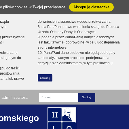
o plików cookies w Twojej przeglądarce.
Akceptuję ciasteczka
orządu
do wniesienia sprzeciwu wobec przetwarzania,
onym
8. ma Pan/Pani prawo wniesienia skargi do Prezesa
Urzędu Ochrony Danych Osobowych,
dą przekazywane
9. podanie przez Pana/Panią danych osobowych
cji
jest fakultatywne (dobrowolne) w celu udostępnienia
strony internetowej,
zetwarzane
10. Pana/Pani dane osobowe nie będą podlegały
niezbędnym do
zautomatyzowanym procesom podejmowania
decyzji przez Administratora, w tym profilowaniu.
ępu do treści
prostowania,
zamknij
zania lub prawo
 administratora
Fraza
romskiego