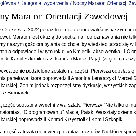
 główna
Kategoria: wydarzenia
Nocny Maraton Orientacji Z
ny Maraton Orientacji Zawodowej
ek 3 czerwca 2022 po raz trzeci zaproponowaliśmy naszym ucz
wej. Maraton jest okazją do spotkania i porozmawiania nie tylk
my naszym gościom pytania co chcieliby wiedzieć ucząc się w li
ytania odpowiadali w tym roku: Ivo Kmiecik, absolwentka I LO o
tofik, Kamil Szkopik oraz Joanna i Maciej Pająk (więcej o naszy
wydarzenie podzielone zostało na części. Pierwsza odbyła się 
nia panelowe, które poprowadzili Antonina Lenarczyk i Marcel 
ikarskiej. Zanim jednak rozpoczęliśmy dyskusję, wszystkich zap
usz Broniarek.
ą część spotkania wypełniły warsztaty. Pierwszy "Nie tylko o 
 natomiast "O programowaniu" Maciej Pająk. Warsztaty dziennik
ikarskiej poprowadzili Konrad Krzysztofik i Kamil Szkopik.
a część zależała od inwencji i fantazji uczniów. Niektórzy śpiewa