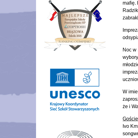
mafię.
Radzik
zabrak
Imprez
odsypi
Noc w 
wybory
młodzi
imprez
ucznio
W imie
zapros
że i W
Goście
Ivo Km
songwri