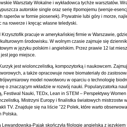
owskie Warsztaty Wokalne i wykładowca tychże warsztatów. W
ypuszcza autorskie single oraz serię #pomojemu (wersje-esen
h raperów w formie piosenek). Prywatnie lubi góry i morze, najl
c na rowerze i kręcąc własne teledyski.
 Krzysztofik pracuje w amerykańskiej firmie w Warszawie, gdz
kulturowym środowisku. W wolnym czasie zajmuje się dzienni
towym w języku polskim i angielskim. Przez prawie 12 lat mieszk
jest jego miejsce.
Kurzyk jest wiolonczelistką, kompozytorką i naukowcem. Zajmuj
tworowych, a także opracowuje nowe biomateriały do zastosow
 trójwymiarowy model nowotworu w oparciu o technologię biodru
wę o znaczącym wkładzie w rozwój nauki. Popularyzatorka nauki,
ą, Festiwal Nauki, TEDx, Lean in STEM – Perspektywy Women 
onczelistką. Mistrzyni Europy i finalistka światowych mistrzost
takli TV. Znajduje się na liście "22 Polek, które warto obserwo
 Polska.
 Lewandowska-Pająk skończyła filologię angielską z językiem 