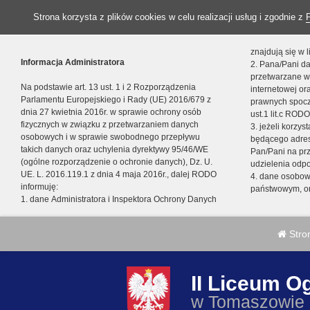
Strona korzysta z plików cookies w celu realizacji usług i zgodnie z
znajdują się w
Informacja Administratora
2. Pana/Pani da
przetwarzane w
Na podstawie art. 13 ust. 1 i 2 Rozporządzenia
internetowej o
Parlamentu Europejskiego i Rady (UE) 2016/679 z
prawnych spocz
dnia 27 kwietnia 2016r. w sprawie ochrony osób
ust.1 lit.c RODO
fizycznych w związku z przetwarzaniem danych
3. jeżeli korzy
osobowych i w sprawie swobodnego przepływu
będącego adres
takich danych oraz uchylenia dyrektywy 95/46/WE
Pan/Pani na pr
(ogólne rozporządzenie o ochronie danych), Dz. U.
udzielenia odp
UE. L. 2016.119.1 z dnia 4 maja 2016r., dalej RODO
4. dane osobo
informuję:
państwowym, or
1. dane Administratora i Inspektora Ochrony Danych
Stro
II Liceum O
w Tomaszowie