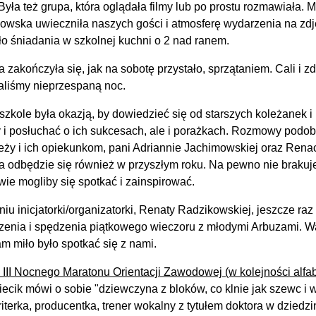
 Była też grupa, która oglądała filmy lub po prostu rozmawiała.
owska uwieczniła naszych gości i atmosferę wydarzenia na zdj
ło śniadania w szkolnej kuchni o 2 nad ranem.
a zakończyła się, jak na sobotę przystało, sprzątaniem. Cali i 
aliśmy nieprzespaną noc.
szkole była okazją, by dowiedzieć się od starszych koleżanek 
 i posłuchać o ich sukcesach, ale i porażkach. Rozmowy podoba
eży i ich opiekunkom, pani Adriannie Jachimowskiej oraz Rena
a odbędzie się również w przyszłym roku. Na pewno nie brakuj
wie mogliby się spotkać i zainspirować.
niu inicjatorki/organizatorki, Renaty Radzikowskiej, jeszcze r
zenia i spędzenia piątkowego wieczoru z młodymi Arbuzami. W
am miło było spotkać się z nami.
 III Nocnego Maratonu Orientacji Zawodowej (w kolejności alfa
iecik mówi o sobie "dziewczyna z bloków, co klnie jak szewc i 
terka, producentka, trener wokalny z tytułem doktora w dziedzin