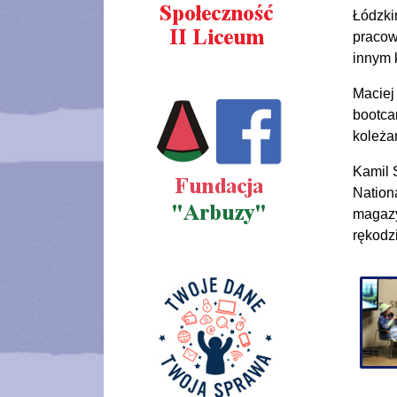
Łódzki
pracow
innym 
Maciej
bootca
koleża
Kamil 
Nation
magazyn
rękodzi