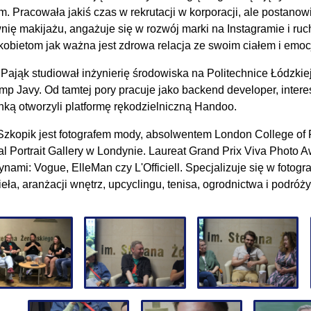
m. Pracowała jakiś czas w rekrutacji w korporacji, ale postano
nię makijażu, angażuje się w rozwój marki na Instagramie i ruc
kobietom jak ważna jest zdrowa relacja ze swoim ciałem i emoc
 Pająk studiował inżynierię środowiska na Politechnice Łódzkiej
mp Javy. Od tamtej pory pracuje jako backend developer, intere
nką otworzyli platformę rękodzielniczną Handoo.
Szkopik jest fotografem mody, absolwentem London College of
al Portrait Gallery w Londynie. Laureat Grand Prix Viva Photo
ami: Vogue, ElleMan czy L'Officiell. Specjalizuje się w fotograf
eła, aranżacji wnętrz, upcyclingu, tenisa, ogrodnictwa i podróży