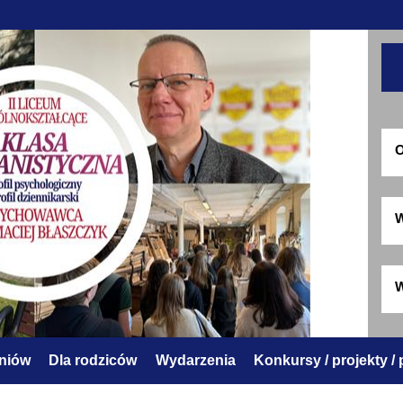
O
W
W
zniów
Dla rodziców
Wydarzenia
Konkursy / projekty /