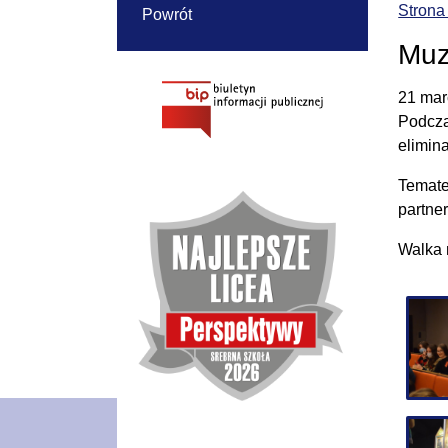
Strona
Powrót
Muz
21 mar
Podcza
elimina
Temate
partne
Walka 