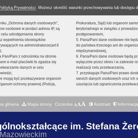
Polityką Prywatności
. Możesz określić warunki przechowywania lub dostępu d
 linku „Ochrona danych osobowych”,
Prokuratura, Sąd) lub organom sam
ne osobowe w postaci adresu IP, są
terytorialnego w związku z prowadz
 celu udostępniania strony
postępowaniem,
raz wypełnienia obowiązków
5. Pana/Pani dane osobowe nie bę
ywających na administratorze(art.6
do państwa trzeciego ani do organiza
),
międzynarodowej,
sta Pan/Pani z odnośnika na stronie
6. Pana/Pani dane osobowe będą pr
em e-mail placówki to zgadza się
wyłącznie przez okres i w zakresie 
zetwarzanie danych w celu
realizacji celu przetwarzania,
owiedzi,
7. przysługuje Panu/Pani prawo dost
we mogą być przekazywane organom
swoich danych osobowych oraz ich s
ganom ochrony prawnej (Policja,
usunięcia lub ograniczenia przetwar
na główna
Mapa strony
Czcionka
Kontrast
Informacja
gólnokształcące im. Stefana Że
 Mazowieckim