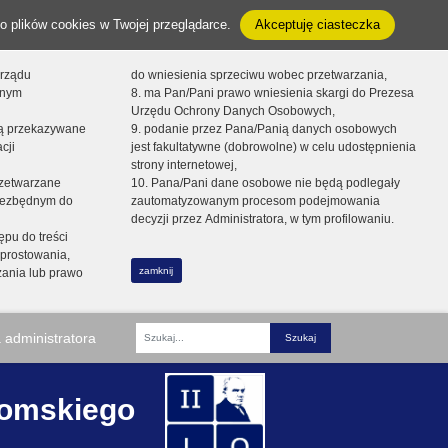
o plików cookies w Twojej przeglądarce.
Akceptuję ciasteczka
orządu
do wniesienia sprzeciwu wobec przetwarzania,
onym
8. ma Pan/Pani prawo wniesienia skargi do Prezesa
Urzędu Ochrony Danych Osobowych,
dą przekazywane
9. podanie przez Pana/Panią danych osobowych
cji
jest fakultatywne (dobrowolne) w celu udostępnienia
strony internetowej,
zetwarzane
10. Pana/Pani dane osobowe nie będą podlegały
niezbędnym do
zautomatyzowanym procesom podejmowania
decyzji przez Administratora, w tym profilowaniu.
ępu do treści
prostowania,
zamknij
zania lub prawo
 administratora
Fraza
romskiego