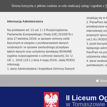
Strona korzysta z plików cookies w celu realizacji usług i zgodnie z
znajdują się w
Informacja Administratora
2. Pana/Pani da
przetwarzane w
Na podstawie art. 13 ust. 1 i 2 Rozporządzenia
internetowej o
Parlamentu Europejskiego i Rady (UE) 2016/679 z
prawnych spocz
dnia 27 kwietnia 2016r. w sprawie ochrony osób
ust.1 lit.c RODO
fizycznych w związku z przetwarzaniem danych
3. jeżeli korzy
osobowych i w sprawie swobodnego przepływu
będącego adres
takich danych oraz uchylenia dyrektywy 95/46/WE
Pan/Pani na pr
(ogólne rozporządzenie o ochronie danych), Dz. U.
udzielenia odp
UE. L. 2016.119.1 z dnia 4 maja 2016r., dalej RODO
4. dane osobo
informuję:
państwowym, or
1. dane Administratora i Inspektora Ochrony Danych
Stro
II Liceum O
w Tomaszowie