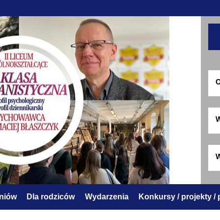
O
W
W
zniów
Dla rodziców
Wydarzenia
Konkursy / projekty /