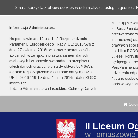
Strona korzysta z plików cookies w celu realizacji usług i zgodnie z
znajdują się w
Informacja Administratora
2. Pana/Pani da
przetwarzane w
Na podstawie art. 13 ust. 1 i 2 Rozporządzenia
internetowej o
Parlamentu Europejskiego i Rady (UE) 2016/679 z
prawnych spocz
dnia 27 kwietnia 2016r. w sprawie ochrony osób
ust.1 lit.c RODO
fizycznych w związku z przetwarzaniem danych
3. jeżeli korzy
osobowych i w sprawie swobodnego przepływu
będącego adres
takich danych oraz uchylenia dyrektywy 95/46/WE
Pan/Pani na pr
(ogólne rozporządzenie o ochronie danych), Dz. U.
udzielenia odp
UE. L. 2016.119.1 z dnia 4 maja 2016r., dalej RODO
4. dane osobo
informuję:
państwowym, or
1. dane Administratora i Inspektora Ochrony Danych
Stro
II Liceum O
w Tomaszowie