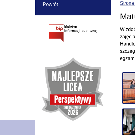
Strona
Powrót
Mat
W zdob
zajęci
Handlo
szczeg
egzami