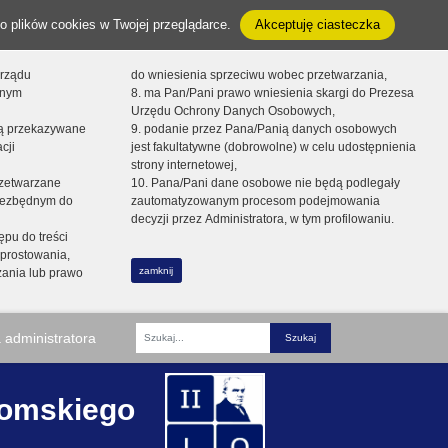
o plików cookies w Twojej przeglądarce.
Akceptuję ciasteczka
orządu
do wniesienia sprzeciwu wobec przetwarzania,
onym
8. ma Pan/Pani prawo wniesienia skargi do Prezesa
Urzędu Ochrony Danych Osobowych,
dą przekazywane
9. podanie przez Pana/Panią danych osobowych
cji
jest fakultatywne (dobrowolne) w celu udostępnienia
strony internetowej,
zetwarzane
10. Pana/Pani dane osobowe nie będą podlegały
niezbędnym do
zautomatyzowanym procesom podejmowania
decyzji przez Administratora, w tym profilowaniu.
ępu do treści
prostowania,
zamknij
zania lub prawo
 administratora
Fraza
romskiego