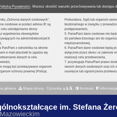
Polityką Prywatności
. Możesz określić warunki przechowywania lub dostępu d
 linku „Ochrona danych osobowych”,
Prokuratura, Sąd) lub organom sam
ne osobowe w postaci adresu IP, są
terytorialnego w związku z prowadz
 celu udostępniania strony
postępowaniem,
raz wypełnienia obowiązków
5. Pana/Pani dane osobowe nie bę
ywających na administratorze(art.6
do państwa trzeciego ani do organiza
),
międzynarodowej,
sta Pan/Pani z odnośnika na stronie
6. Pana/Pani dane osobowe będą pr
em e-mail placówki to zgadza się
wyłącznie przez okres i w zakresie 
zetwarzanie danych w celu
realizacji celu przetwarzania,
owiedzi,
7. przysługuje Panu/Pani prawo dost
we mogą być przekazywane organom
swoich danych osobowych oraz ich s
ganom ochrony prawnej (Policja,
usunięcia lub ograniczenia przetwar
na główna
Mapa strony
Czcionka
Kontrast
Informacja
gólnokształcące im. Stefana Że
 Mazowieckim