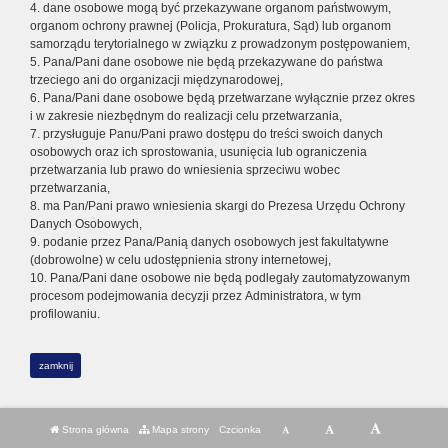
4. dane osobowe mogą być przekazywane organom państwowym,
organom ochrony prawnej (Policja, Prokuratura, Sąd) lub organom
samorządu terytorialnego w związku z prowadzonym postępowaniem,
5. Pana/Pani dane osobowe nie będą przekazywane do państwa
trzeciego ani do organizacji międzynarodowej,
6. Pana/Pani dane osobowe będą przetwarzane wyłącznie przez okres
i w zakresie niezbędnym do realizacji celu przetwarzania,
7. przysługuje Panu/Pani prawo dostępu do treści swoich danych
osobowych oraz ich sprostowania, usunięcia lub ograniczenia
przetwarzania lub prawo do wniesienia sprzeciwu wobec
przetwarzania,
8. ma Pan/Pani prawo wniesienia skargi do Prezesa Urzędu Ochrony
Danych Osobowych,
9. podanie przez Pana/Panią danych osobowych jest fakultatywne
(dobrowolne) w celu udostępnienia strony internetowej,
10. Pana/Pani dane osobowe nie będą podlegały zautomatyzowanym
procesom podejmowania decyzji przez Administratora, w tym
profilowaniu.
zamknij
Strona główna
Mapa strony
Czcionka