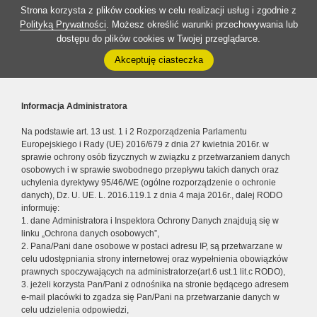
Strona korzysta z plików cookies w celu realizacji usług i zgodnie z
Polityką Prywatności
. Możesz określić warunki przechowywania lub
dostępu do plików cookies w Twojej przeglądarce.
Akceptuję ciasteczka
Informacja Administratora
Na podstawie art. 13 ust. 1 i 2 Rozporządzenia Parlamentu
Europejskiego i Rady (UE) 2016/679 z dnia 27 kwietnia 2016r. w
sprawie ochrony osób fizycznych w związku z przetwarzaniem danych
osobowych i w sprawie swobodnego przepływu takich danych oraz
uchylenia dyrektywy 95/46/WE (ogólne rozporządzenie o ochronie
danych), Dz. U. UE. L. 2016.119.1 z dnia 4 maja 2016r., dalej RODO
informuję:
1. dane Administratora i Inspektora Ochrony Danych znajdują się w
linku „Ochrona danych osobowych”,
2. Pana/Pani dane osobowe w postaci adresu IP, są przetwarzane w
celu udostępniania strony internetowej oraz wypełnienia obowiązków
prawnych spoczywających na administratorze(art.6 ust.1 lit.c RODO),
3. jeżeli korzysta Pan/Pani z odnośnika na stronie będącego adresem
e-mail placówki to zgadza się Pan/Pani na przetwarzanie danych w
celu udzielenia odpowiedzi,