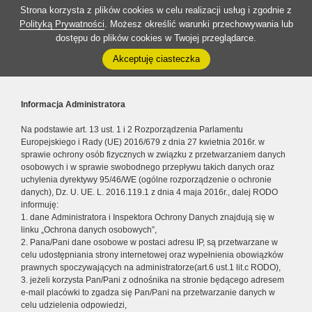
Strona korzysta z plików cookies w celu realizacji usług i zgodnie z
Polityką Prywatności
. Możesz określić warunki przechowywania lub
dostępu do plików cookies w Twojej przeglądarce.
Akceptuję ciasteczka
Informacja Administratora
Na podstawie art. 13 ust. 1 i 2 Rozporządzenia Parlamentu
Europejskiego i Rady (UE) 2016/679 z dnia 27 kwietnia 2016r. w
sprawie ochrony osób fizycznych w związku z przetwarzaniem danych
osobowych i w sprawie swobodnego przepływu takich danych oraz
uchylenia dyrektywy 95/46/WE (ogólne rozporządzenie o ochronie
danych), Dz. U. UE. L. 2016.119.1 z dnia 4 maja 2016r., dalej RODO
informuję:
1. dane Administratora i Inspektora Ochrony Danych znajdują się w
linku „Ochrona danych osobowych”,
2. Pana/Pani dane osobowe w postaci adresu IP, są przetwarzane w
celu udostępniania strony internetowej oraz wypełnienia obowiązków
prawnych spoczywających na administratorze(art.6 ust.1 lit.c RODO),
3. jeżeli korzysta Pan/Pani z odnośnika na stronie będącego adresem
e-mail placówki to zgadza się Pan/Pani na przetwarzanie danych w
celu udzielenia odpowiedzi,