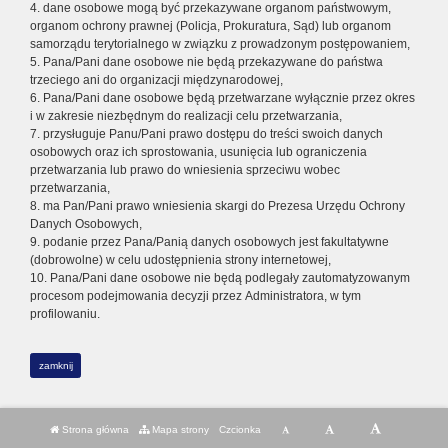
4. dane osobowe mogą być przekazywane organom państwowym,
organom ochrony prawnej (Policja, Prokuratura, Sąd) lub organom
samorządu terytorialnego w związku z prowadzonym postępowaniem,
5. Pana/Pani dane osobowe nie będą przekazywane do państwa
trzeciego ani do organizacji międzynarodowej,
6. Pana/Pani dane osobowe będą przetwarzane wyłącznie przez okres
i w zakresie niezbędnym do realizacji celu przetwarzania,
7. przysługuje Panu/Pani prawo dostępu do treści swoich danych
osobowych oraz ich sprostowania, usunięcia lub ograniczenia
przetwarzania lub prawo do wniesienia sprzeciwu wobec
przetwarzania,
8. ma Pan/Pani prawo wniesienia skargi do Prezesa Urzędu Ochrony
Danych Osobowych,
9. podanie przez Pana/Panią danych osobowych jest fakultatywne
(dobrowolne) w celu udostępnienia strony internetowej,
10. Pana/Pani dane osobowe nie będą podlegały zautomatyzowanym
procesom podejmowania decyzji przez Administratora, w tym
profilowaniu.
zamknij
Strona główna
Mapa strony
Czcionka