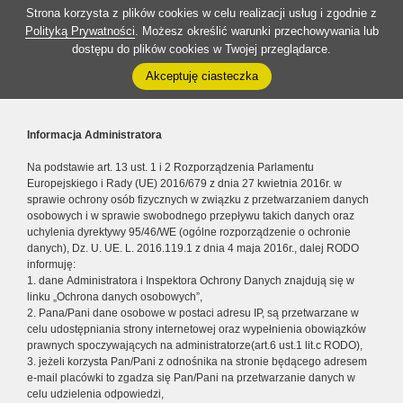
Strona korzysta z plików cookies w celu realizacji usług i zgodnie z
Polityką Prywatności
. Możesz określić warunki przechowywania lub
dostępu do plików cookies w Twojej przeglądarce.
Akceptuję ciasteczka
Informacja Administratora
Na podstawie art. 13 ust. 1 i 2 Rozporządzenia Parlamentu
Europejskiego i Rady (UE) 2016/679 z dnia 27 kwietnia 2016r. w
sprawie ochrony osób fizycznych w związku z przetwarzaniem danych
osobowych i w sprawie swobodnego przepływu takich danych oraz
uchylenia dyrektywy 95/46/WE (ogólne rozporządzenie o ochronie
danych), Dz. U. UE. L. 2016.119.1 z dnia 4 maja 2016r., dalej RODO
informuję:
1. dane Administratora i Inspektora Ochrony Danych znajdują się w
linku „Ochrona danych osobowych”,
2. Pana/Pani dane osobowe w postaci adresu IP, są przetwarzane w
celu udostępniania strony internetowej oraz wypełnienia obowiązków
prawnych spoczywających na administratorze(art.6 ust.1 lit.c RODO),
3. jeżeli korzysta Pan/Pani z odnośnika na stronie będącego adresem
e-mail placówki to zgadza się Pan/Pani na przetwarzanie danych w
celu udzielenia odpowiedzi,