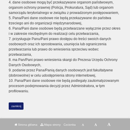
4. dane osobowe mogą być przekazywane organom państwowym,
organom ochrony prawnej (Policja, Prokuratura, Sąd) lub organom
samorządu terytorialnego w związku z prowadzonym postępowaniem,
5. Pana/Pani dane osobowe nie będą przekazywane do państwa
trzeciego ani do organizacji międzynarodowej,
6. Pana/Pani dane osobowe będą przetwarzane wyłącznie przez okres
i w zakresie niezbędnym do realizacji celu przetwarzania,
7. przysługuje Panu/Pani prawo dostępu do treści swoich danych
osobowych oraz ich sprostowania, usunięcia lub ograniczenia
przetwarzania lub prawo do wniesienia sprzeciwu wobec
przetwarzania,
8. ma Pan/Pani prawo wniesienia skargi do Prezesa Urzędu Ochrony
Danych Osobowych,
9. podanie przez Pana/Panią danych osobowych jest fakultatywne
(dobrowolne) w celu udostępnienia strony internetowej,
10. Pana/Pani dane osobowe nie będą podlegały zautomatyzowanym
procesom podejmowania decyzji przez Administratora, w tym
profilowaniu.
zamknij
Strona główna
Mapa strony
Czcionka