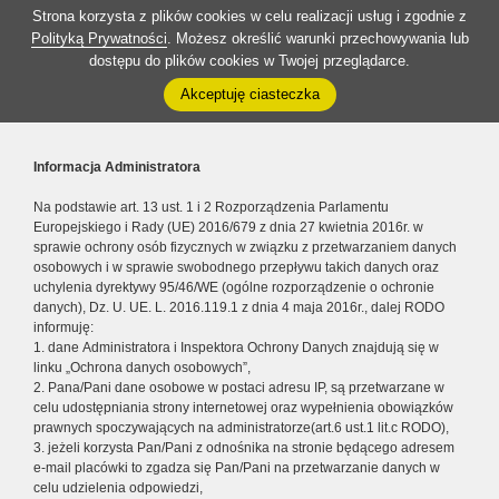
Strona korzysta z plików cookies w celu realizacji usług i zgodnie z
Polityką Prywatności
. Możesz określić warunki przechowywania lub
dostępu do plików cookies w Twojej przeglądarce.
Akceptuję ciasteczka
Informacja Administratora
Na podstawie art. 13 ust. 1 i 2 Rozporządzenia Parlamentu
Europejskiego i Rady (UE) 2016/679 z dnia 27 kwietnia 2016r. w
sprawie ochrony osób fizycznych w związku z przetwarzaniem danych
osobowych i w sprawie swobodnego przepływu takich danych oraz
uchylenia dyrektywy 95/46/WE (ogólne rozporządzenie o ochronie
danych), Dz. U. UE. L. 2016.119.1 z dnia 4 maja 2016r., dalej RODO
informuję:
1. dane Administratora i Inspektora Ochrony Danych znajdują się w
linku „Ochrona danych osobowych”,
2. Pana/Pani dane osobowe w postaci adresu IP, są przetwarzane w
celu udostępniania strony internetowej oraz wypełnienia obowiązków
prawnych spoczywających na administratorze(art.6 ust.1 lit.c RODO),
3. jeżeli korzysta Pan/Pani z odnośnika na stronie będącego adresem
e-mail placówki to zgadza się Pan/Pani na przetwarzanie danych w
celu udzielenia odpowiedzi,