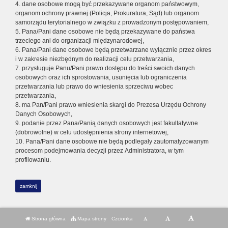
4. dane osobowe mogą być przekazywane organom państwowym,
organom ochrony prawnej (Policja, Prokuratura, Sąd) lub organom
samorządu terytorialnego w związku z prowadzonym postępowaniem,
5. Pana/Pani dane osobowe nie będą przekazywane do państwa
trzeciego ani do organizacji międzynarodowej,
6. Pana/Pani dane osobowe będą przetwarzane wyłącznie przez okres
i w zakresie niezbędnym do realizacji celu przetwarzania,
7. przysługuje Panu/Pani prawo dostępu do treści swoich danych
osobowych oraz ich sprostowania, usunięcia lub ograniczenia
przetwarzania lub prawo do wniesienia sprzeciwu wobec
przetwarzania,
8. ma Pan/Pani prawo wniesienia skargi do Prezesa Urzędu Ochrony
Danych Osobowych,
9. podanie przez Pana/Panią danych osobowych jest fakultatywne
(dobrowolne) w celu udostępnienia strony internetowej,
10. Pana/Pani dane osobowe nie będą podlegały zautomatyzowanym
procesom podejmowania decyzji przez Administratora, w tym
profilowaniu.
zamknij
Strona główna
Mapa strony
Czcionka