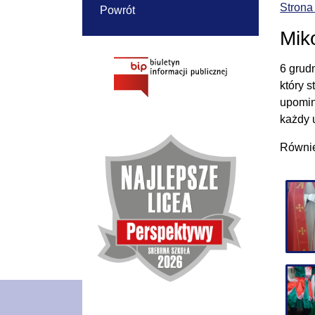
Strona
Powrót
Miko
6 grud
który 
upomin
każdy 
Również