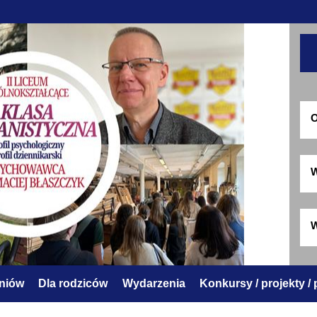
O
W
W
zniów
Dla rodziców
Wydarzenia
Konkursy / projekty /