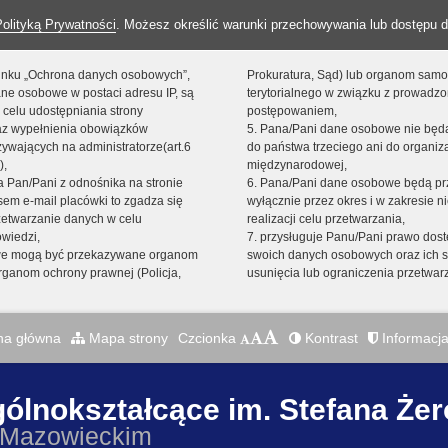
Polityką Prywatności
. Możesz określić warunki przechowywania lub dostępu d
 linku „Ochrona danych osobowych”,
Prokuratura, Sąd) lub organom sam
ne osobowe w postaci adresu IP, są
terytorialnego w związku z prowadz
 celu udostępniania strony
postępowaniem,
raz wypełnienia obowiązków
5. Pana/Pani dane osobowe nie bę
ywających na administratorze(art.6
do państwa trzeciego ani do organiza
),
międzynarodowej,
sta Pan/Pani z odnośnika na stronie
6. Pana/Pani dane osobowe będą pr
em e-mail placówki to zgadza się
wyłącznie przez okres i w zakresie 
zetwarzanie danych w celu
realizacji celu przetwarzania,
owiedzi,
7. przysługuje Panu/Pani prawo dost
we mogą być przekazywane organom
swoich danych osobowych oraz ich s
ganom ochrony prawnej (Policja,
usunięcia lub ograniczenia przetwar
na główna
Mapa strony
Czcionka
Kontrast
Informacja
gólnokształcące im. Stefana Że
 Mazowieckim