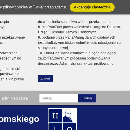
o plików cookies w Twojej przeglądarce.
Akceptuję ciasteczka
orządu
do wniesienia sprzeciwu wobec przetwarzania,
onym
8. ma Pan/Pani prawo wniesienia skargi do Prezesa
Urzędu Ochrony Danych Osobowych,
dą przekazywane
9. podanie przez Pana/Panią danych osobowych
cji
jest fakultatywne (dobrowolne) w celu udostępnienia
strony internetowej,
zetwarzane
10. Pana/Pani dane osobowe nie będą podlegały
niezbędnym do
zautomatyzowanym procesom podejmowania
decyzji przez Administratora, w tym profilowaniu.
ępu do treści
prostowania,
zamknij
zania lub prawo
 administratora
Fraza
romskiego