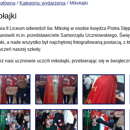
 główna
Kategoria: wydarzenia
Mikołajki
łajki
nia II Liceum odwiedził św. Mikołaj w osobie księdza Piotra S
stanowili m.in. przedstawiciele Samorządu Uczniowskiego. Świę
ki, a nade wszystko był najchętniej fotografowaną postacią, z 
uczeń naszej szkoły.
 nasi uczniowie uczcili mikołajki, przebierając się w świąteczn