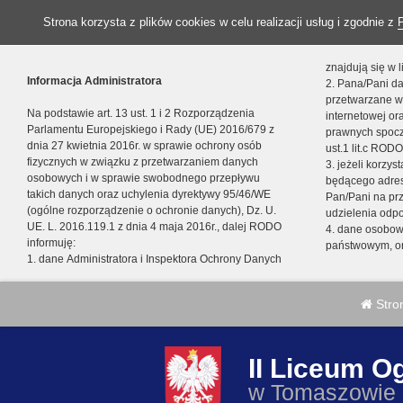
Strona korzysta z plików cookies w celu realizacji usług i zgodnie z
znajdują się w
Informacja Administratora
2. Pana/Pani da
przetwarzane w
Na podstawie art. 13 ust. 1 i 2 Rozporządzenia
internetowej o
Parlamentu Europejskiego i Rady (UE) 2016/679 z
prawnych spocz
dnia 27 kwietnia 2016r. w sprawie ochrony osób
ust.1 lit.c RODO
fizycznych w związku z przetwarzaniem danych
3. jeżeli korzy
osobowych i w sprawie swobodnego przepływu
będącego adres
takich danych oraz uchylenia dyrektywy 95/46/WE
Pan/Pani na pr
(ogólne rozporządzenie o ochronie danych), Dz. U.
udzielenia odp
UE. L. 2016.119.1 z dnia 4 maja 2016r., dalej RODO
4. dane osobo
informuję:
państwowym, or
1. dane Administratora i Inspektora Ochrony Danych
Stro
II Liceum O
w Tomaszowie