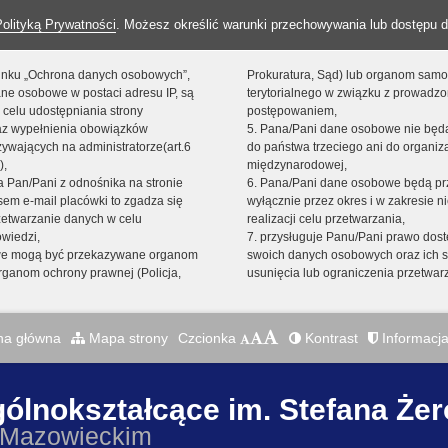
Polityką Prywatności
. Możesz określić warunki przechowywania lub dostępu d
 linku „Ochrona danych osobowych”,
Prokuratura, Sąd) lub organom sam
ne osobowe w postaci adresu IP, są
terytorialnego w związku z prowadz
 celu udostępniania strony
postępowaniem,
raz wypełnienia obowiązków
5. Pana/Pani dane osobowe nie bę
ywających na administratorze(art.6
do państwa trzeciego ani do organiza
),
międzynarodowej,
sta Pan/Pani z odnośnika na stronie
6. Pana/Pani dane osobowe będą pr
em e-mail placówki to zgadza się
wyłącznie przez okres i w zakresie 
zetwarzanie danych w celu
realizacji celu przetwarzania,
owiedzi,
7. przysługuje Panu/Pani prawo dost
we mogą być przekazywane organom
swoich danych osobowych oraz ich s
ganom ochrony prawnej (Policja,
usunięcia lub ograniczenia przetwar
na główna
Mapa strony
Czcionka
Kontrast
Informacja
gólnokształcące im. Stefana Że
 Mazowieckim