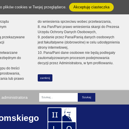
o plików cookies w Twojej przeglądarce.
Akceptuję ciasteczka
orządu
do wniesienia sprzeciwu wobec przetwarzania,
onym
8. ma Pan/Pani prawo wniesienia skargi do Prezesa
Urzędu Ochrony Danych Osobowych,
dą przekazywane
9. podanie przez Pana/Panią danych osobowych
cji
jest fakultatywne (dobrowolne) w celu udostępnienia
strony internetowej,
zetwarzane
10. Pana/Pani dane osobowe nie będą podlegały
niezbędnym do
zautomatyzowanym procesom podejmowania
decyzji przez Administratora, w tym profilowaniu.
ępu do treści
prostowania,
zamknij
zania lub prawo
 administratora
Fraza
romskiego