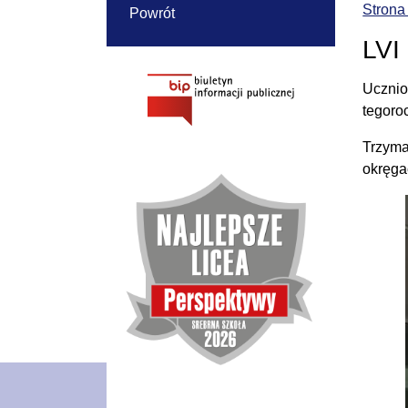
Strona
Powrót
LVI
Uczniow
tegoro
Trzyma
okręga