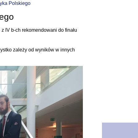
zyka Polskiego
iego
le z IV b-ch rekomendowani do finału
szystko zależy od wyników w innych