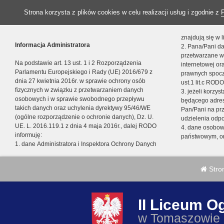
Strona korzysta z plików cookies w celu realizacji usług i zgodnie z
znajdują się w
Informacja Administratora
2. Pana/Pani da
przetwarzane w
Na podstawie art. 13 ust. 1 i 2 Rozporządzenia
internetowej o
Parlamentu Europejskiego i Rady (UE) 2016/679 z
prawnych spocz
dnia 27 kwietnia 2016r. w sprawie ochrony osób
ust.1 lit.c RODO
fizycznych w związku z przetwarzaniem danych
3. jeżeli korzy
osobowych i w sprawie swobodnego przepływu
będącego adres
takich danych oraz uchylenia dyrektywy 95/46/WE
Pan/Pani na pr
(ogólne rozporządzenie o ochronie danych), Dz. U.
udzielenia odp
UE. L. 2016.119.1 z dnia 4 maja 2016r., dalej RODO
4. dane osobo
informuję:
państwowym, or
1. dane Administratora i Inspektora Ochrony Danych
Stro
II Liceum O
w Tomaszowie