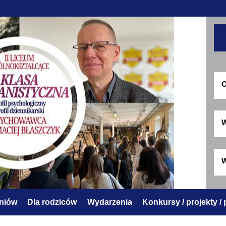
O
W
W
zniów
Dla rodziców
Wydarzenia
Konkursy / projekty /