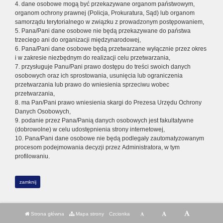
4. dane osobowe mogą być przekazywane organom państwowym,
organom ochrony prawnej (Policja, Prokuratura, Sąd) lub organom
samorządu terytorialnego w związku z prowadzonym postępowaniem,
5. Pana/Pani dane osobowe nie będą przekazywane do państwa
trzeciego ani do organizacji międzynarodowej,
6. Pana/Pani dane osobowe będą przetwarzane wyłącznie przez okres
i w zakresie niezbędnym do realizacji celu przetwarzania,
7. przysługuje Panu/Pani prawo dostępu do treści swoich danych
osobowych oraz ich sprostowania, usunięcia lub ograniczenia
przetwarzania lub prawo do wniesienia sprzeciwu wobec
przetwarzania,
8. ma Pan/Pani prawo wniesienia skargi do Prezesa Urzędu Ochrony
Danych Osobowych,
9. podanie przez Pana/Panią danych osobowych jest fakultatywne
(dobrowolne) w celu udostępnienia strony internetowej,
10. Pana/Pani dane osobowe nie będą podlegały zautomatyzowanym
procesom podejmowania decyzji przez Administratora, w tym
profilowaniu.
zamknij
Strona główna
Mapa strony
Czcionka