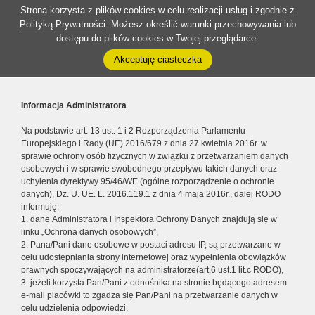
Strona korzysta z plików cookies w celu realizacji usług i zgodnie z
Polityką Prywatności
. Możesz określić warunki przechowywania lub
dostępu do plików cookies w Twojej przeglądarce.
Akceptuję ciasteczka
Informacja Administratora
Na podstawie art. 13 ust. 1 i 2 Rozporządzenia Parlamentu
Europejskiego i Rady (UE) 2016/679 z dnia 27 kwietnia 2016r. w
sprawie ochrony osób fizycznych w związku z przetwarzaniem danych
osobowych i w sprawie swobodnego przepływu takich danych oraz
uchylenia dyrektywy 95/46/WE (ogólne rozporządzenie o ochronie
danych), Dz. U. UE. L. 2016.119.1 z dnia 4 maja 2016r., dalej RODO
informuję:
1. dane Administratora i Inspektora Ochrony Danych znajdują się w
linku „Ochrona danych osobowych”,
2. Pana/Pani dane osobowe w postaci adresu IP, są przetwarzane w
celu udostępniania strony internetowej oraz wypełnienia obowiązków
prawnych spoczywających na administratorze(art.6 ust.1 lit.c RODO),
3. jeżeli korzysta Pan/Pani z odnośnika na stronie będącego adresem
e-mail placówki to zgadza się Pan/Pani na przetwarzanie danych w
celu udzielenia odpowiedzi,