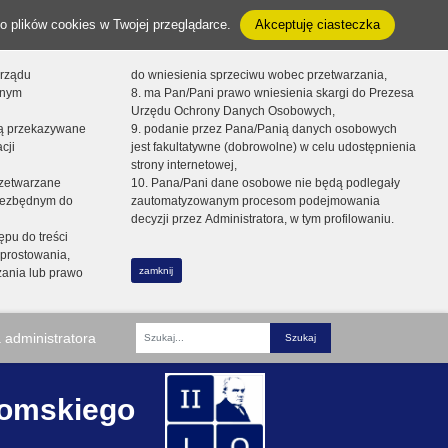
o plików cookies w Twojej przeglądarce.
Akceptuję ciasteczka
orządu
do wniesienia sprzeciwu wobec przetwarzania,
onym
8. ma Pan/Pani prawo wniesienia skargi do Prezesa
Urzędu Ochrony Danych Osobowych,
dą przekazywane
9. podanie przez Pana/Panią danych osobowych
cji
jest fakultatywne (dobrowolne) w celu udostępnienia
strony internetowej,
zetwarzane
10. Pana/Pani dane osobowe nie będą podlegały
niezbędnym do
zautomatyzowanym procesom podejmowania
decyzji przez Administratora, w tym profilowaniu.
ępu do treści
prostowania,
zamknij
zania lub prawo
 administratora
Fraza
romskiego