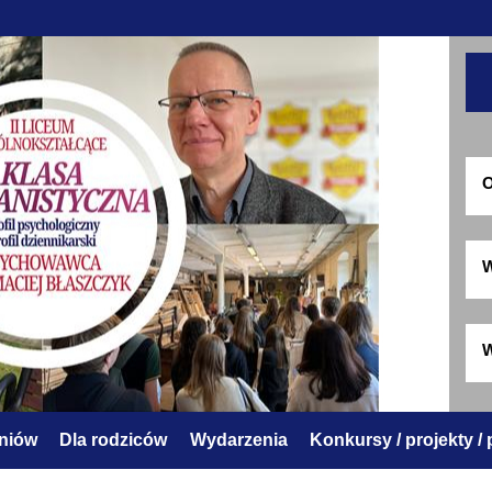
O
W
W
zniów
Dla rodziców
Wydarzenia
Konkursy / projekty /