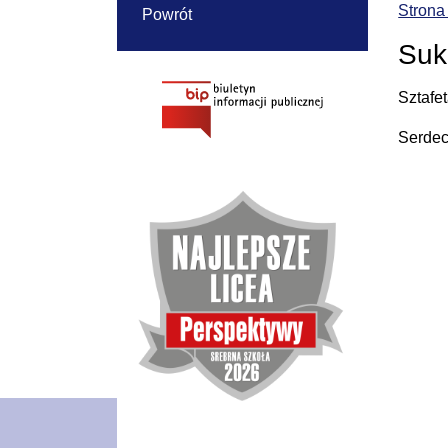
Strona
Powrót
Suk
Sztafe
Serdec