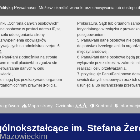
Polityką Prywatności
. Możesz określić warunki przechowywania lub dostępu d
 linku „Ochrona danych osobowych”,
Prokuratura, Sąd) lub organom sam
ne osobowe w postaci adresu IP, są
terytorialnego w związku z prowadz
 celu udostępniania strony
postępowaniem,
raz wypełnienia obowiązków
5. Pana/Pani dane osobowe nie bę
ywających na administratorze(art.6
do państwa trzeciego ani do organiza
),
międzynarodowej,
sta Pan/Pani z odnośnika na stronie
6. Pana/Pani dane osobowe będą pr
em e-mail placówki to zgadza się
wyłącznie przez okres i w zakresie 
zetwarzanie danych w celu
realizacji celu przetwarzania,
owiedzi,
7. przysługuje Panu/Pani prawo dost
we mogą być przekazywane organom
swoich danych osobowych oraz ich s
ganom ochrony prawnej (Policja,
usunięcia lub ograniczenia przetwar
na główna
Mapa strony
Czcionka
Kontrast
Informacja
gólnokształcące im. Stefana Że
 Mazowieckim