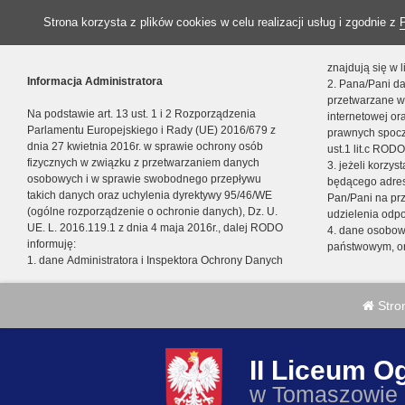
Strona korzysta z plików cookies w celu realizacji usług i zgodnie z
znajdują się w
Informacja Administratora
2. Pana/Pani da
przetwarzane w
Na podstawie art. 13 ust. 1 i 2 Rozporządzenia
internetowej o
Parlamentu Europejskiego i Rady (UE) 2016/679 z
prawnych spocz
dnia 27 kwietnia 2016r. w sprawie ochrony osób
ust.1 lit.c RODO
fizycznych w związku z przetwarzaniem danych
3. jeżeli korzy
osobowych i w sprawie swobodnego przepływu
będącego adres
takich danych oraz uchylenia dyrektywy 95/46/WE
Pan/Pani na pr
(ogólne rozporządzenie o ochronie danych), Dz. U.
udzielenia odp
UE. L. 2016.119.1 z dnia 4 maja 2016r., dalej RODO
4. dane osobo
informuję:
państwowym, or
1. dane Administratora i Inspektora Ochrony Danych
Stro
II Liceum O
w Tomaszowie