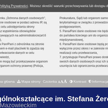
Polityką Prywatności
. Możesz określić warunki przechowywania lub dostępu d
 linku „Ochrona danych osobowych”,
Prokuratura, Sąd) lub organom sam
ne osobowe w postaci adresu IP, są
terytorialnego w związku z prowadz
 celu udostępniania strony
postępowaniem,
raz wypełnienia obowiązków
5. Pana/Pani dane osobowe nie bę
ywających na administratorze(art.6
do państwa trzeciego ani do organiza
),
międzynarodowej,
sta Pan/Pani z odnośnika na stronie
6. Pana/Pani dane osobowe będą pr
em e-mail placówki to zgadza się
wyłącznie przez okres i w zakresie 
zetwarzanie danych w celu
realizacji celu przetwarzania,
owiedzi,
7. przysługuje Panu/Pani prawo dost
we mogą być przekazywane organom
swoich danych osobowych oraz ich s
ganom ochrony prawnej (Policja,
usunięcia lub ograniczenia przetwar
na główna
Mapa strony
Czcionka
Kontrast
Informacja
gólnokształcące im. Stefana Że
 Mazowieckim