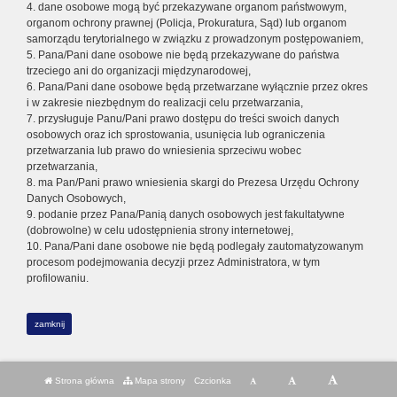
4. dane osobowe mogą być przekazywane organom państwowym,
organom ochrony prawnej (Policja, Prokuratura, Sąd) lub organom
samorządu terytorialnego w związku z prowadzonym postępowaniem,
5. Pana/Pani dane osobowe nie będą przekazywane do państwa
trzeciego ani do organizacji międzynarodowej,
6. Pana/Pani dane osobowe będą przetwarzane wyłącznie przez okres
i w zakresie niezbędnym do realizacji celu przetwarzania,
7. przysługuje Panu/Pani prawo dostępu do treści swoich danych
osobowych oraz ich sprostowania, usunięcia lub ograniczenia
przetwarzania lub prawo do wniesienia sprzeciwu wobec
przetwarzania,
8. ma Pan/Pani prawo wniesienia skargi do Prezesa Urzędu Ochrony
Danych Osobowych,
9. podanie przez Pana/Panią danych osobowych jest fakultatywne
(dobrowolne) w celu udostępnienia strony internetowej,
10. Pana/Pani dane osobowe nie będą podlegały zautomatyzowanym
procesom podejmowania decyzji przez Administratora, w tym
profilowaniu.
zamknij
Strona główna
Mapa strony
Czcionka