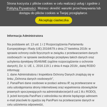
Strona korzysta z plików cookies w celu realizacji usług i zgodnie z
Polityką Prywatności
. Możesz określić warunki przechowywania lub
dostępu do plików cookies w Twojej przeglądarce.
Akceptuję ciasteczka
Informacja Administratora
Na podstawie art. 13 ust. 1 i 2 Rozporządzenia Parlamentu
Europejskiego i Rady (UE) 2016/679 z dnia 27 kwietnia 2016r. w
sprawie ochrony osób fizycznych w związku z przetwarzaniem danych
osobowych i w sprawie swobodnego przepływu takich danych oraz
uchylenia dyrektywy 95/46/WE (ogólne rozporządzenie o ochronie
danych), Dz. U. UE. L. 2016.119.1 z dnia 4 maja 2016r., dalej RODO
informuję:
1. dane Administratora i Inspektora Ochrony Danych znajdują się w
linku „Ochrona danych osobowych”,
2. Pana/Pani dane osobowe w postaci adresu IP, są przetwarzane w
celu udostępniania strony internetowej oraz wypełnienia obowiązków
prawnych spoczywających na administratorze(art.6 ust.1 lit.c RODO),
3. jeżeli korzysta Pan/Pani z odnośnika na stronie będącego adresem
e-mail placówki to zgadza się Pan/Pani na przetwarzanie danych w
celu udzielenia odpowiedzi,