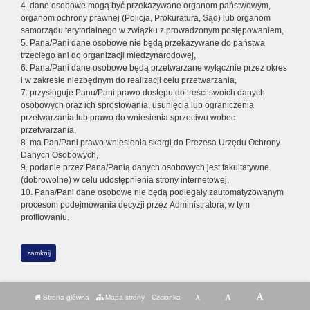
4. dane osobowe mogą być przekazywane organom państwowym,
organom ochrony prawnej (Policja, Prokuratura, Sąd) lub organom
samorządu terytorialnego w związku z prowadzonym postępowaniem,
5. Pana/Pani dane osobowe nie będą przekazywane do państwa
trzeciego ani do organizacji międzynarodowej,
6. Pana/Pani dane osobowe będą przetwarzane wyłącznie przez okres
i w zakresie niezbędnym do realizacji celu przetwarzania,
7. przysługuje Panu/Pani prawo dostępu do treści swoich danych
osobowych oraz ich sprostowania, usunięcia lub ograniczenia
przetwarzania lub prawo do wniesienia sprzeciwu wobec
przetwarzania,
8. ma Pan/Pani prawo wniesienia skargi do Prezesa Urzędu Ochrony
Danych Osobowych,
9. podanie przez Pana/Panią danych osobowych jest fakultatywne
(dobrowolne) w celu udostępnienia strony internetowej,
10. Pana/Pani dane osobowe nie będą podlegały zautomatyzowanym
procesom podejmowania decyzji przez Administratora, w tym
profilowaniu.
zamknij
Strona główna
Mapa strony
Czcionka