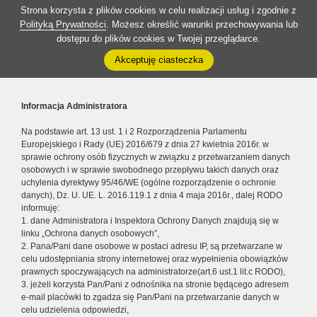
Strona korzysta z plików cookies w celu realizacji usług i zgodnie z
Polityką Prywatności
. Możesz określić warunki przechowywania lub
dostępu do plików cookies w Twojej przeglądarce.
Akceptuję ciasteczka
Informacja Administratora
Na podstawie art. 13 ust. 1 i 2 Rozporządzenia Parlamentu
Europejskiego i Rady (UE) 2016/679 z dnia 27 kwietnia 2016r. w
sprawie ochrony osób fizycznych w związku z przetwarzaniem danych
osobowych i w sprawie swobodnego przepływu takich danych oraz
uchylenia dyrektywy 95/46/WE (ogólne rozporządzenie o ochronie
danych), Dz. U. UE. L. 2016.119.1 z dnia 4 maja 2016r., dalej RODO
informuję:
1. dane Administratora i Inspektora Ochrony Danych znajdują się w
linku „Ochrona danych osobowych”,
2. Pana/Pani dane osobowe w postaci adresu IP, są przetwarzane w
celu udostępniania strony internetowej oraz wypełnienia obowiązków
prawnych spoczywających na administratorze(art.6 ust.1 lit.c RODO),
3. jeżeli korzysta Pan/Pani z odnośnika na stronie będącego adresem
e-mail placówki to zgadza się Pan/Pani na przetwarzanie danych w
celu udzielenia odpowiedzi,