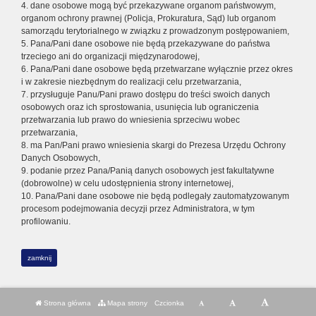
4. dane osobowe mogą być przekazywane organom państwowym,
organom ochrony prawnej (Policja, Prokuratura, Sąd) lub organom
samorządu terytorialnego w związku z prowadzonym postępowaniem,
5. Pana/Pani dane osobowe nie będą przekazywane do państwa
trzeciego ani do organizacji międzynarodowej,
6. Pana/Pani dane osobowe będą przetwarzane wyłącznie przez okres
i w zakresie niezbędnym do realizacji celu przetwarzania,
7. przysługuje Panu/Pani prawo dostępu do treści swoich danych
osobowych oraz ich sprostowania, usunięcia lub ograniczenia
przetwarzania lub prawo do wniesienia sprzeciwu wobec
przetwarzania,
8. ma Pan/Pani prawo wniesienia skargi do Prezesa Urzędu Ochrony
Danych Osobowych,
9. podanie przez Pana/Panią danych osobowych jest fakultatywne
(dobrowolne) w celu udostępnienia strony internetowej,
10. Pana/Pani dane osobowe nie będą podlegały zautomatyzowanym
procesom podejmowania decyzji przez Administratora, w tym
profilowaniu.
zamknij
Strona główna
Mapa strony
Czcionka