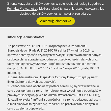
Strona korzysta z plików cookies w celu realizacji usług i zgodnie z
Polityką Prywatności
. Możesz określić warunki przechowywania lub
dostępu do plików cookies w Twojej przeglądarce.
Akceptuję ciasteczka
Informacja Administratora
Na podstawie art. 13 ust. 1 i 2 Rozporządzenia Parlamentu
Europejskiego i Rady (UE) 2016/679 z dnia 27 kwietnia 2016r. w
sprawie ochrony osób fizycznych w związku z przetwarzaniem danych
osobowych i w sprawie swobodnego przepływu takich danych oraz
uchylenia dyrektywy 95/46/WE (ogólne rozporządzenie o ochronie
danych), Dz. U. UE. L. 2016.119.1 z dnia 4 maja 2016r., dalej RODO
informuję:
1. dane Administratora i Inspektora Ochrony Danych znajdują się w
linku „Ochrona danych osobowych”,
2. Pana/Pani dane osobowe w postaci adresu IP, są przetwarzane w
celu udostępniania strony internetowej oraz wypełnienia obowiązków
prawnych spoczywających na administratorze(art.6 ust.1 lit.c RODO),
3. jeżeli korzysta Pan/Pani z odnośnika na stronie będącego adresem
e-mail placówki to zgadza się Pan/Pani na przetwarzanie danych w
celu udzielenia odpowiedzi,