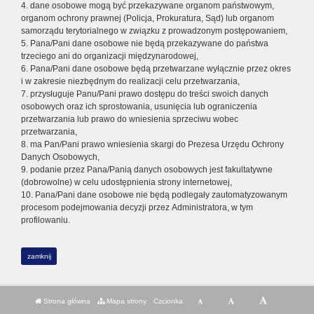
4. dane osobowe mogą być przekazywane organom państwowym,
organom ochrony prawnej (Policja, Prokuratura, Sąd) lub organom
samorządu terytorialnego w związku z prowadzonym postępowaniem,
5. Pana/Pani dane osobowe nie będą przekazywane do państwa
trzeciego ani do organizacji międzynarodowej,
6. Pana/Pani dane osobowe będą przetwarzane wyłącznie przez okres
i w zakresie niezbędnym do realizacji celu przetwarzania,
7. przysługuje Panu/Pani prawo dostępu do treści swoich danych
osobowych oraz ich sprostowania, usunięcia lub ograniczenia
przetwarzania lub prawo do wniesienia sprzeciwu wobec
przetwarzania,
8. ma Pan/Pani prawo wniesienia skargi do Prezesa Urzędu Ochrony
Danych Osobowych,
9. podanie przez Pana/Panią danych osobowych jest fakultatywne
(dobrowolne) w celu udostępnienia strony internetowej,
10. Pana/Pani dane osobowe nie będą podlegały zautomatyzowanym
procesom podejmowania decyzji przez Administratora, w tym
profilowaniu.
zamknij
Strona główna
Mapa strony
Czcionka