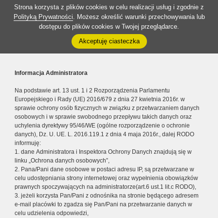
Strona korzysta z plików cookies w celu realizacji usług i zgodnie z
Polityką Prywatności
. Możesz określić warunki przechowywania lub
dostępu do plików cookies w Twojej przeglądarce.
Akceptuję ciasteczka
Informacja Administratora
Na podstawie art. 13 ust. 1 i 2 Rozporządzenia Parlamentu
Europejskiego i Rady (UE) 2016/679 z dnia 27 kwietnia 2016r. w
sprawie ochrony osób fizycznych w związku z przetwarzaniem danych
osobowych i w sprawie swobodnego przepływu takich danych oraz
uchylenia dyrektywy 95/46/WE (ogólne rozporządzenie o ochronie
danych), Dz. U. UE. L. 2016.119.1 z dnia 4 maja 2016r., dalej RODO
informuję:
1. dane Administratora i Inspektora Ochrony Danych znajdują się w
linku „Ochrona danych osobowych”,
2. Pana/Pani dane osobowe w postaci adresu IP, są przetwarzane w
celu udostępniania strony internetowej oraz wypełnienia obowiązków
prawnych spoczywających na administratorze(art.6 ust.1 lit.c RODO),
3. jeżeli korzysta Pan/Pani z odnośnika na stronie będącego adresem
e-mail placówki to zgadza się Pan/Pani na przetwarzanie danych w
celu udzielenia odpowiedzi,