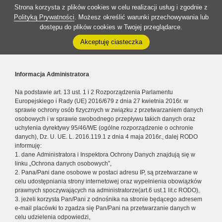
Strona korzysta z plików cookies w celu realizacji usług i zgodnie z
Polityką Prywatności
. Możesz określić warunki przechowywania lub
dostępu do plików cookies w Twojej przeglądarce.
Akceptuję ciasteczka
Informacja Administratora
Na podstawie art. 13 ust. 1 i 2 Rozporządzenia Parlamentu
Europejskiego i Rady (UE) 2016/679 z dnia 27 kwietnia 2016r. w
sprawie ochrony osób fizycznych w związku z przetwarzaniem danych
osobowych i w sprawie swobodnego przepływu takich danych oraz
uchylenia dyrektywy 95/46/WE (ogólne rozporządzenie o ochronie
danych), Dz. U. UE. L. 2016.119.1 z dnia 4 maja 2016r., dalej RODO
informuję:
1. dane Administratora i Inspektora Ochrony Danych znajdują się w
linku „Ochrona danych osobowych”,
2. Pana/Pani dane osobowe w postaci adresu IP, są przetwarzane w
celu udostępniania strony internetowej oraz wypełnienia obowiązków
prawnych spoczywających na administratorze(art.6 ust.1 lit.c RODO),
3. jeżeli korzysta Pan/Pani z odnośnika na stronie będącego adresem
e-mail placówki to zgadza się Pan/Pani na przetwarzanie danych w
celu udzielenia odpowiedzi,