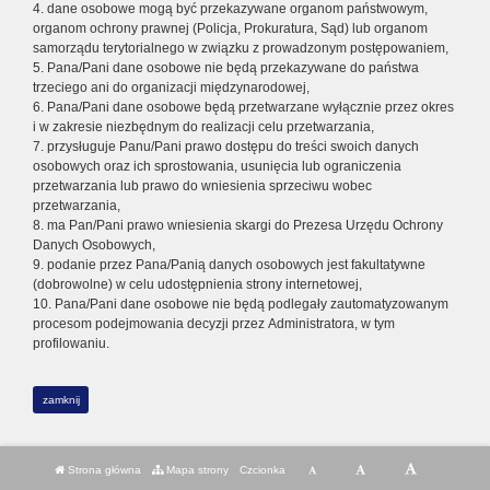
4. dane osobowe mogą być przekazywane organom państwowym,
organom ochrony prawnej (Policja, Prokuratura, Sąd) lub organom
samorządu terytorialnego w związku z prowadzonym postępowaniem,
5. Pana/Pani dane osobowe nie będą przekazywane do państwa
trzeciego ani do organizacji międzynarodowej,
6. Pana/Pani dane osobowe będą przetwarzane wyłącznie przez okres
i w zakresie niezbędnym do realizacji celu przetwarzania,
7. przysługuje Panu/Pani prawo dostępu do treści swoich danych
osobowych oraz ich sprostowania, usunięcia lub ograniczenia
przetwarzania lub prawo do wniesienia sprzeciwu wobec
przetwarzania,
8. ma Pan/Pani prawo wniesienia skargi do Prezesa Urzędu Ochrony
Danych Osobowych,
9. podanie przez Pana/Panią danych osobowych jest fakultatywne
(dobrowolne) w celu udostępnienia strony internetowej,
10. Pana/Pani dane osobowe nie będą podlegały zautomatyzowanym
procesom podejmowania decyzji przez Administratora, w tym
profilowaniu.
zamknij
Strona główna
Mapa strony
Czcionka