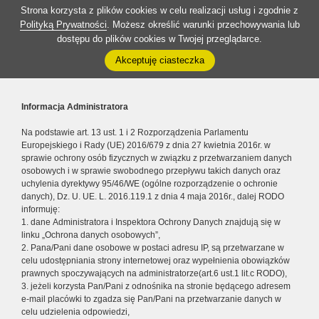
Strona korzysta z plików cookies w celu realizacji usług i zgodnie z
Polityką Prywatności
. Możesz określić warunki przechowywania lub
dostępu do plików cookies w Twojej przeglądarce.
Akceptuję ciasteczka
Informacja Administratora
Na podstawie art. 13 ust. 1 i 2 Rozporządzenia Parlamentu
Europejskiego i Rady (UE) 2016/679 z dnia 27 kwietnia 2016r. w
sprawie ochrony osób fizycznych w związku z przetwarzaniem danych
osobowych i w sprawie swobodnego przepływu takich danych oraz
uchylenia dyrektywy 95/46/WE (ogólne rozporządzenie o ochronie
danych), Dz. U. UE. L. 2016.119.1 z dnia 4 maja 2016r., dalej RODO
informuję:
1. dane Administratora i Inspektora Ochrony Danych znajdują się w
linku „Ochrona danych osobowych”,
2. Pana/Pani dane osobowe w postaci adresu IP, są przetwarzane w
celu udostępniania strony internetowej oraz wypełnienia obowiązków
prawnych spoczywających na administratorze(art.6 ust.1 lit.c RODO),
3. jeżeli korzysta Pan/Pani z odnośnika na stronie będącego adresem
e-mail placówki to zgadza się Pan/Pani na przetwarzanie danych w
celu udzielenia odpowiedzi,