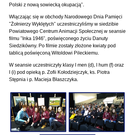
Polski z nową sowiecką okupacją".
Włączając się w obchody Narodowego Dnia Pamięci
"Żołnierzy Wyklętych" uczestniczyliśmy w siedzibie
Powiatowego Centrum Animacji Społecznej w seansie
filmu "Inka 1946", poświęconego życiu Danuty
Siedzikówny. Po filmie zostały złożone kwiaty pod
tablicą poświęconą Witoldowi Pileckiemu.
W seansie uczestniczyły klasy I men (d), I hum (f) oraz
I (i) pod opieką p. Zofii Kołodziejczyk, ks. Piotra
Stępnia i p. Macieja Błaszczyka.