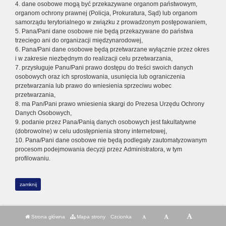
4. dane osobowe mogą być przekazywane organom państwowym,
organom ochrony prawnej (Policja, Prokuratura, Sąd) lub organom
samorządu terytorialnego w związku z prowadzonym postępowaniem,
5. Pana/Pani dane osobowe nie będą przekazywane do państwa
trzeciego ani do organizacji międzynarodowej,
6. Pana/Pani dane osobowe będą przetwarzane wyłącznie przez okres
i w zakresie niezbędnym do realizacji celu przetwarzania,
7. przysługuje Panu/Pani prawo dostępu do treści swoich danych
osobowych oraz ich sprostowania, usunięcia lub ograniczenia
przetwarzania lub prawo do wniesienia sprzeciwu wobec
przetwarzania,
8. ma Pan/Pani prawo wniesienia skargi do Prezesa Urzędu Ochrony
Danych Osobowych,
9. podanie przez Pana/Panią danych osobowych jest fakultatywne
(dobrowolne) w celu udostępnienia strony internetowej,
10. Pana/Pani dane osobowe nie będą podlegały zautomatyzowanym
procesom podejmowania decyzji przez Administratora, w tym
profilowaniu.
zamknij
Strona główna
Mapa strony
Czcionka