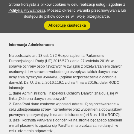
Strona korzysta z plików cookies w celu realizacji usług i zgodnie z
Polityką Prywatności
. Możesz określić warunki przechowywania lub
dostępu do plików cookies w Twojej przeglądarce.
Akceptuję ciasteczka
Informacja Administratora
Na podstawie art. 13 ust. 1 i 2 Rozporządzenia Parlamentu
Europejskiego i Rady (UE) 2016/679 z dnia 27 kwietnia 2016r. w
sprawie ochrony osób fizycznych w związku z przetwarzaniem danych
osobowych i w sprawie swobodnego przepływu takich danych oraz
uchylenia dyrektywy 95/46/WE (ogólne rozporządzenie o ochronie
danych), Dz. U. UE. L. 2016.119.1 z dnia 4 maja 2016r., dalej RODO
informuję:
1. dane Administratora i Inspektora Ochrony Danych znajdują się w
linku „Ochrona danych osobowych”,
2. Pana/Pani dane osobowe w postaci adresu IP, są przetwarzane w
celu udostępniania strony internetowej oraz wypełnienia obowiązków
prawnych spoczywających na administratorze(art.6 ust.1 lit.c RODO),
3. jeżeli korzysta Pan/Pani z odnośnika na stronie będącego adresem
e-mail placówki to zgadza się Pan/Pani na przetwarzanie danych w
celu udzielenia odpowiedzi,