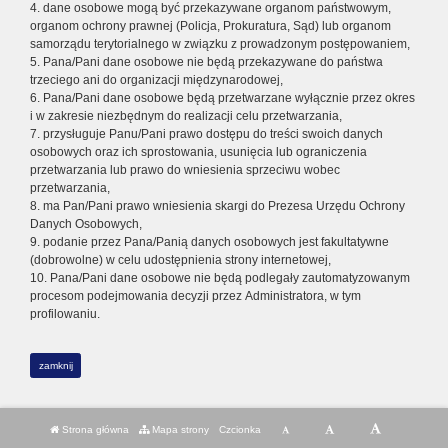
4. dane osobowe mogą być przekazywane organom państwowym,
organom ochrony prawnej (Policja, Prokuratura, Sąd) lub organom
samorządu terytorialnego w związku z prowadzonym postępowaniem,
5. Pana/Pani dane osobowe nie będą przekazywane do państwa
trzeciego ani do organizacji międzynarodowej,
6. Pana/Pani dane osobowe będą przetwarzane wyłącznie przez okres
i w zakresie niezbędnym do realizacji celu przetwarzania,
7. przysługuje Panu/Pani prawo dostępu do treści swoich danych
osobowych oraz ich sprostowania, usunięcia lub ograniczenia
przetwarzania lub prawo do wniesienia sprzeciwu wobec
przetwarzania,
8. ma Pan/Pani prawo wniesienia skargi do Prezesa Urzędu Ochrony
Danych Osobowych,
9. podanie przez Pana/Panią danych osobowych jest fakultatywne
(dobrowolne) w celu udostępnienia strony internetowej,
10. Pana/Pani dane osobowe nie będą podlegały zautomatyzowanym
procesom podejmowania decyzji przez Administratora, w tym
profilowaniu.
zamknij
Strona główna
Mapa strony
Czcionka