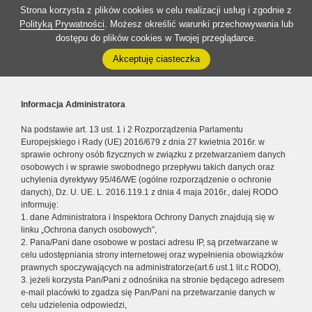
Strona korzysta z plików cookies w celu realizacji usług i zgodnie z
Polityką Prywatności
. Możesz określić warunki przechowywania lub
dostępu do plików cookies w Twojej przeglądarce.
Akceptuję ciasteczka
Informacja Administratora
Na podstawie art. 13 ust. 1 i 2 Rozporządzenia Parlamentu
Europejskiego i Rady (UE) 2016/679 z dnia 27 kwietnia 2016r. w
sprawie ochrony osób fizycznych w związku z przetwarzaniem danych
osobowych i w sprawie swobodnego przepływu takich danych oraz
uchylenia dyrektywy 95/46/WE (ogólne rozporządzenie o ochronie
danych), Dz. U. UE. L. 2016.119.1 z dnia 4 maja 2016r., dalej RODO
informuję:
1. dane Administratora i Inspektora Ochrony Danych znajdują się w
linku „Ochrona danych osobowych”,
2. Pana/Pani dane osobowe w postaci adresu IP, są przetwarzane w
celu udostępniania strony internetowej oraz wypełnienia obowiązków
prawnych spoczywających na administratorze(art.6 ust.1 lit.c RODO),
3. jeżeli korzysta Pan/Pani z odnośnika na stronie będącego adresem
e-mail placówki to zgadza się Pan/Pani na przetwarzanie danych w
celu udzielenia odpowiedzi,