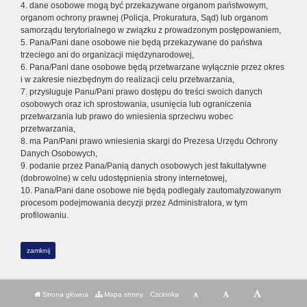
4. dane osobowe mogą być przekazywane organom państwowym,
organom ochrony prawnej (Policja, Prokuratura, Sąd) lub organom
samorządu terytorialnego w związku z prowadzonym postępowaniem,
5. Pana/Pani dane osobowe nie będą przekazywane do państwa
trzeciego ani do organizacji międzynarodowej,
6. Pana/Pani dane osobowe będą przetwarzane wyłącznie przez okres
i w zakresie niezbędnym do realizacji celu przetwarzania,
7. przysługuje Panu/Pani prawo dostępu do treści swoich danych
osobowych oraz ich sprostowania, usunięcia lub ograniczenia
przetwarzania lub prawo do wniesienia sprzeciwu wobec
przetwarzania,
8. ma Pan/Pani prawo wniesienia skargi do Prezesa Urzędu Ochrony
Danych Osobowych,
9. podanie przez Pana/Panią danych osobowych jest fakultatywne
(dobrowolne) w celu udostępnienia strony internetowej,
10. Pana/Pani dane osobowe nie będą podlegały zautomatyzowanym
procesom podejmowania decyzji przez Administratora, w tym
profilowaniu.
zamknij
Strona główna
Mapa strony
Czcionka