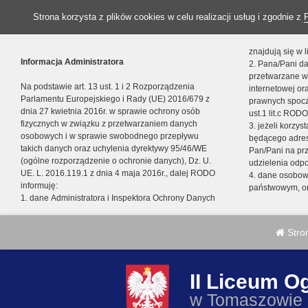
Strona korzysta z plików cookies w celu realizacji usług i zgodnie z
znajdują się w
Informacja Administratora
2. Pana/Pani da
przetwarzane w
Na podstawie art. 13 ust. 1 i 2 Rozporządzenia
internetowej o
Parlamentu Europejskiego i Rady (UE) 2016/679 z
prawnych spocz
dnia 27 kwietnia 2016r. w sprawie ochrony osób
ust.1 lit.c RODO
fizycznych w związku z przetwarzaniem danych
3. jeżeli korzy
osobowych i w sprawie swobodnego przepływu
będącego adres
takich danych oraz uchylenia dyrektywy 95/46/WE
Pan/Pani na pr
(ogólne rozporządzenie o ochronie danych), Dz. U.
udzielenia odp
UE. L. 2016.119.1 z dnia 4 maja 2016r., dalej RODO
4. dane osobo
informuję:
państwowym, or
1. dane Administratora i Inspektora Ochrony Danych
Stro
II Liceum O
w Tomaszowie