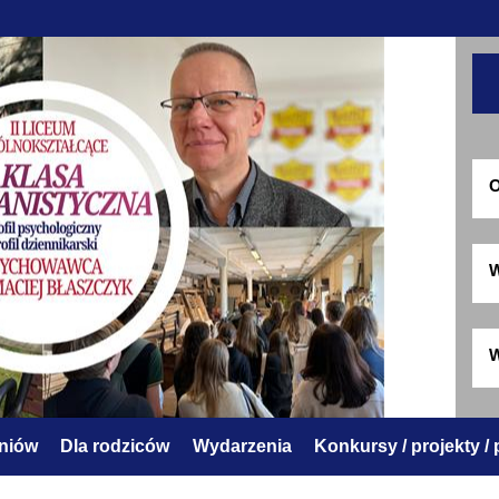
O
W
W
zniów
Dla rodziców
Wydarzenia
Konkursy / projekty /