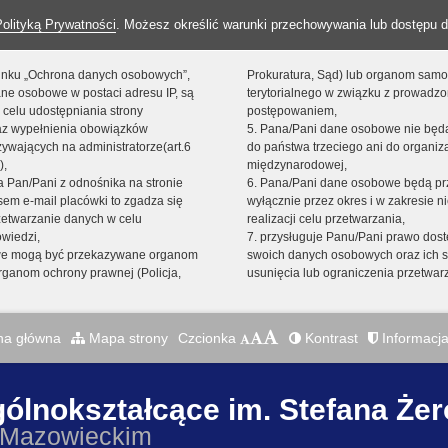
Polityką Prywatności
. Możesz określić warunki przechowywania lub dostępu d
 linku „Ochrona danych osobowych”,
Prokuratura, Sąd) lub organom sam
ne osobowe w postaci adresu IP, są
terytorialnego w związku z prowadz
 celu udostępniania strony
postępowaniem,
raz wypełnienia obowiązków
5. Pana/Pani dane osobowe nie bę
ywających na administratorze(art.6
do państwa trzeciego ani do organiza
),
międzynarodowej,
sta Pan/Pani z odnośnika na stronie
6. Pana/Pani dane osobowe będą pr
em e-mail placówki to zgadza się
wyłącznie przez okres i w zakresie 
zetwarzanie danych w celu
realizacji celu przetwarzania,
owiedzi,
7. przysługuje Panu/Pani prawo dost
we mogą być przekazywane organom
swoich danych osobowych oraz ich s
ganom ochrony prawnej (Policja,
usunięcia lub ograniczenia przetwar
na główna
Mapa strony
Czcionka
Kontrast
Informacja
gólnokształcące im. Stefana Że
 Mazowieckim