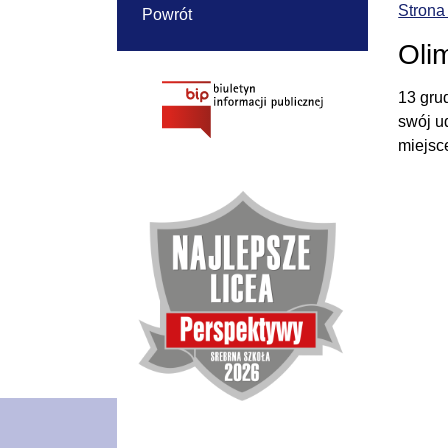
Strona
Powrót
Oli
13 gru
swój ud
miejsc