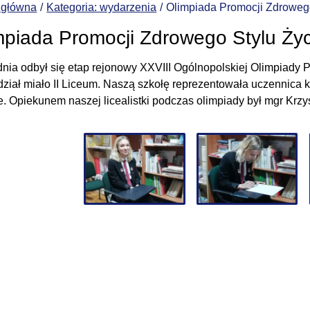
 główna
Kategoria: wydarzenia
Olimpiada Promocji Zdroweg
mpiada Promocji Zdrowego Stylu Ży
dnia odbył się etap rejonowy XXVIII Ogólnopolskiej Olimpiady 
ział miało II Liceum. Naszą szkołę reprezentowała uczennica kla
e. Opiekunem naszej licealistki podczas olimpiady był mgr Krzy