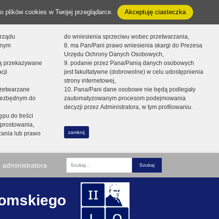
o plików cookies w Twojej przeglądarce.
Akceptuję ciasteczka
orządu
do wniesienia sprzeciwu wobec przetwarzania,
onym
8. ma Pan/Pani prawo wniesienia skargi do Prezesa
Urzędu Ochrony Danych Osobowych,
dą przekazywane
9. podanie przez Pana/Panią danych osobowych
cji
jest fakultatywne (dobrowolne) w celu udostępnienia
strony internetowej,
zetwarzane
10. Pana/Pani dane osobowe nie będą podlegały
niezbędnym do
zautomatyzowanym procesom podejmowania
decyzji przez Administratora, w tym profilowaniu.
ępu do treści
prostowania,
zamknij
zania lub prawo
 administratora
Fraza
romskiego