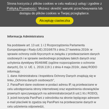
Strona korzysta z plików cookies w celu realizacji usług i zgodnie z
Polityką Prywatności
. Możesz określić warunki przechowywania lub
dostępu do plików cookies w Twojej przeglądarce.
Akceptuję ciasteczka
Informacja Administratora
Na podstawie art. 13 ust. 1 i 2 Rozporządzenia Parlamentu
Europejskiego i Rady (UE) 2016/679 z dnia 27 kwietnia 2016r. w
sprawie ochrony osób fizycznych w związku z przetwarzaniem danych
osobowych i w sprawie swobodnego przepływu takich danych oraz
uchylenia dyrektywy 95/46/WE (ogólne rozporządzenie o ochronie
danych), Dz. U. UE. L. 2016.119.1 z dnia 4 maja 2016r., dalej RODO
informuję:
1. dane Administratora i Inspektora Ochrony Danych znajdują się w
linku „Ochrona danych osobowych”,
2. Pana/Pani dane osobowe w postaci adresu IP, są przetwarzane w
celu udostępniania strony internetowej oraz wypełnienia obowiązków
prawnych spoczywających na administratorze(art.6 ust.1 lit.c RODO),
3. jeżeli korzysta Pan/Pani z odnośnika na stronie będącego adresem
e-mail placówki to zgadza się Pan/Pani na przetwarzanie danych w
celu udzielenia odpowiedzi,