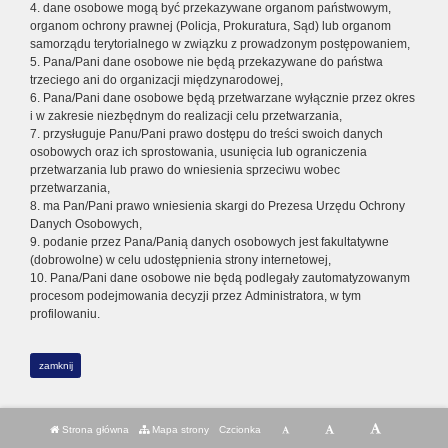
4. dane osobowe mogą być przekazywane organom państwowym,
organom ochrony prawnej (Policja, Prokuratura, Sąd) lub organom
samorządu terytorialnego w związku z prowadzonym postępowaniem,
5. Pana/Pani dane osobowe nie będą przekazywane do państwa
trzeciego ani do organizacji międzynarodowej,
6. Pana/Pani dane osobowe będą przetwarzane wyłącznie przez okres
i w zakresie niezbędnym do realizacji celu przetwarzania,
7. przysługuje Panu/Pani prawo dostępu do treści swoich danych
osobowych oraz ich sprostowania, usunięcia lub ograniczenia
przetwarzania lub prawo do wniesienia sprzeciwu wobec
przetwarzania,
8. ma Pan/Pani prawo wniesienia skargi do Prezesa Urzędu Ochrony
Danych Osobowych,
9. podanie przez Pana/Panią danych osobowych jest fakultatywne
(dobrowolne) w celu udostępnienia strony internetowej,
10. Pana/Pani dane osobowe nie będą podlegały zautomatyzowanym
procesom podejmowania decyzji przez Administratora, w tym
profilowaniu.
zamknij
Strona główna
Mapa strony
Czcionka