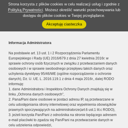
Strona korzysta z plików cookies w celu realizacji usług i zgodnie z
Polityką Prywatności
. Możesz określić warunki przechowywania lub
dostępu do plików cookies w Twojej przeglądarce.
Akceptuję ciasteczka
Informacja Administratora
Na podstawie art. 13 ust. 1 i 2 Rozporządzenia Parlamentu
Europejskiego i Rady (UE) 2016/679 z dnia 27 kwietnia 2016r. w
sprawie ochrony osób fizycznych w związku z przetwarzaniem danych
osobowych i w sprawie swobodnego przepływu takich danych oraz
uchylenia dyrektywy 95/46/WE (ogólne rozporządzenie o ochronie
danych), Dz. U. UE. L. 2016.119.1 z dnia 4 maja 2016r., dalej RODO
informuję:
1. dane Administratora i Inspektora Ochrony Danych znajdują się w
linku „Ochrona danych osobowych”,
2. Pana/Pani dane osobowe w postaci adresu IP, są przetwarzane w
celu udostępniania strony internetowej oraz wypełnienia obowiązków
prawnych spoczywających na administratorze(art.6 ust.1 lit.c RODO),
3. jeżeli korzysta Pan/Pani z odnośnika na stronie będącego adresem
e-mail placówki to zgadza się Pan/Pani na przetwarzanie danych w
celu udzielenia odpowiedzi,