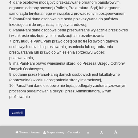
4. dane osobowe mogą być przekazywane organom państwowym,
organom ochrony prawnej (Policja, Prokuratura, Sąd) lub organom
samorządu terytorialnego w związku z prowadzonym postępowaniem,
5. Pana/Pani dane osobowe nie będą przekazywane do państwa
trzeciego ani do organizacji międzynarodowej,
6. Pana/Pani dane osobowe będą przetwarzane wyłącznie przez okres
i w zakresie niezbędnym do realizacji celu przetwarzania,
7. przysługuje Panu/Pani prawo dostępu do treści swoich danych
osobowych oraz ich sprostowania, usunięcia lub ograniczenia
przetwarzania lub prawo do wniesienia sprzeciwu wobec
przetwarzania,
8. ma Pan/Pani prawo wniesienia skargi do Prezesa Urzędu Ochrony
Danych Osobowych,
9. podanie przez Pana/Panią danych osobowych jest fakultatywne
(dobrowolne) w celu udostępnienia strony internetowej,
10. Pana/Pani dane osobowe nie będą podlegały zautomatyzowanym
procesom podejmowania decyzji przez Administratora, w tym
profilowaniu.
zamknij
Strona główna
Mapa strony
Czcionka