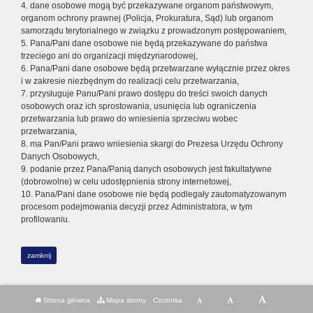
4. dane osobowe mogą być przekazywane organom państwowym,
organom ochrony prawnej (Policja, Prokuratura, Sąd) lub organom
samorządu terytorialnego w związku z prowadzonym postępowaniem,
5. Pana/Pani dane osobowe nie będą przekazywane do państwa
trzeciego ani do organizacji międzynarodowej,
6. Pana/Pani dane osobowe będą przetwarzane wyłącznie przez okres
i w zakresie niezbędnym do realizacji celu przetwarzania,
7. przysługuje Panu/Pani prawo dostępu do treści swoich danych
osobowych oraz ich sprostowania, usunięcia lub ograniczenia
przetwarzania lub prawo do wniesienia sprzeciwu wobec
przetwarzania,
8. ma Pan/Pani prawo wniesienia skargi do Prezesa Urzędu Ochrony
Danych Osobowych,
9. podanie przez Pana/Panią danych osobowych jest fakultatywne
(dobrowolne) w celu udostępnienia strony internetowej,
10. Pana/Pani dane osobowe nie będą podlegały zautomatyzowanym
procesom podejmowania decyzji przez Administratora, w tym
profilowaniu.
zamknij
Strona główna
Mapa strony
Czcionka