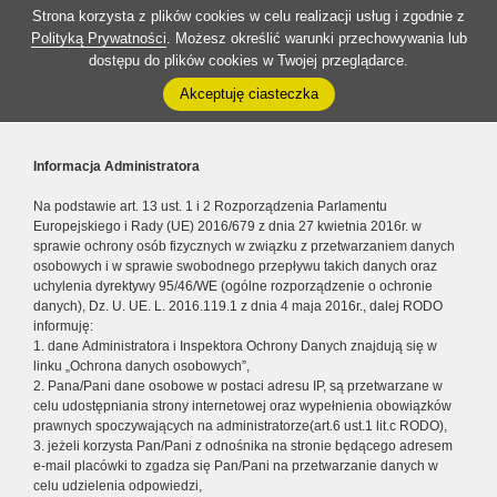
Strona korzysta z plików cookies w celu realizacji usług i zgodnie z
Polityką Prywatności
. Możesz określić warunki przechowywania lub
dostępu do plików cookies w Twojej przeglądarce.
Akceptuję ciasteczka
Informacja Administratora
Na podstawie art. 13 ust. 1 i 2 Rozporządzenia Parlamentu
Europejskiego i Rady (UE) 2016/679 z dnia 27 kwietnia 2016r. w
sprawie ochrony osób fizycznych w związku z przetwarzaniem danych
osobowych i w sprawie swobodnego przepływu takich danych oraz
uchylenia dyrektywy 95/46/WE (ogólne rozporządzenie o ochronie
danych), Dz. U. UE. L. 2016.119.1 z dnia 4 maja 2016r., dalej RODO
informuję:
1. dane Administratora i Inspektora Ochrony Danych znajdują się w
linku „Ochrona danych osobowych”,
2. Pana/Pani dane osobowe w postaci adresu IP, są przetwarzane w
celu udostępniania strony internetowej oraz wypełnienia obowiązków
prawnych spoczywających na administratorze(art.6 ust.1 lit.c RODO),
3. jeżeli korzysta Pan/Pani z odnośnika na stronie będącego adresem
e-mail placówki to zgadza się Pan/Pani na przetwarzanie danych w
celu udzielenia odpowiedzi,