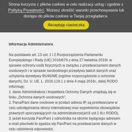
Strona korzysta z plików cookies w celu realizacji usług i zgodnie z
Polityką Prywatności
. Możesz określić warunki przechowywania lub
dostępu do plików cookies w Twojej przeglądarce.
Akceptuję ciasteczka
Informacja Administratora
Na podstawie art. 13 ust. 1 i 2 Rozporządzenia Parlamentu
Europejskiego i Rady (UE) 2016/679 z dnia 27 kwietnia 2016r. w
sprawie ochrony osób fizycznych w związku z przetwarzaniem danych
osobowych i w sprawie swobodnego przepływu takich danych oraz
uchylenia dyrektywy 95/46/WE (ogólne rozporządzenie o ochronie
danych), Dz. U. UE. L. 2016.119.1 z dnia 4 maja 2016r., dalej RODO
informuję:
1. dane Administratora i Inspektora Ochrony Danych znajdują się w
linku „Ochrona danych osobowych”,
2. Pana/Pani dane osobowe w postaci adresu IP, są przetwarzane w
celu udostępniania strony internetowej oraz wypełnienia obowiązków
prawnych spoczywających na administratorze(art.6 ust.1 lit.c RODO),
3. jeżeli korzysta Pan/Pani z odnośnika na stronie będącego adresem
e-mail placówki to zgadza się Pan/Pani na przetwarzanie danych w
celu udzielenia odpowiedzi,