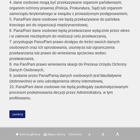
4. dane osobowe mogą być przekazywane organom państwowym,
organom ochrony prawnej (Policja, Prokuratura, Sąd) lub organom
samorządu terytorialnego w związku z prowadzonym postępowaniem,
5. Pana/Pani dane osobowe nie będą przekazywane do państwa
trzeciego ani do organizacji międzynarodowej,
6. Pana/Pani dane osobowe będą przetwarzane wyłącznie przez okres
i w zakresie niezbędnym do realizacji celu przetwarzania,
7. przysługuje Panu/Pani prawo dostępu do treści swoich danych
osobowych oraz ich sprostowania, usunięcia lub ograniczenia
przetwarzania lub prawo do wniesienia sprzeciwu wobec
przetwarzania,
8. ma Pan/Pani prawo wniesienia skargi do Prezesa Urzędu Ochrony
Danych Osobowych,
9. podanie przez Pana/Panią danych osobowych jest fakultatywne
(dobrowolne) w celu udostępnienia strony internetowej,
10. Pana/Pani dane osobowe nie będą podlegały zautomatyzowanym
procesom podejmowania decyzji przez Administratora, w tym
profilowaniu.
zamknij
Strona główna
Mapa strony
Czcionka