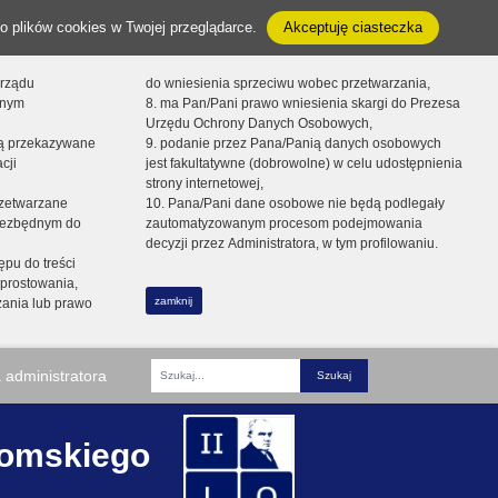
o plików cookies w Twojej przeglądarce.
Akceptuję ciasteczka
orządu
do wniesienia sprzeciwu wobec przetwarzania,
onym
8. ma Pan/Pani prawo wniesienia skargi do Prezesa
Urzędu Ochrony Danych Osobowych,
dą przekazywane
9. podanie przez Pana/Panią danych osobowych
cji
jest fakultatywne (dobrowolne) w celu udostępnienia
strony internetowej,
zetwarzane
10. Pana/Pani dane osobowe nie będą podlegały
niezbędnym do
zautomatyzowanym procesom podejmowania
decyzji przez Administratora, w tym profilowaniu.
ępu do treści
prostowania,
zamknij
zania lub prawo
 administratora
Fraza
romskiego