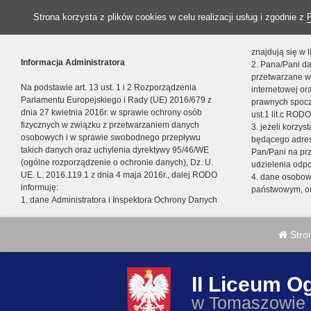
Strona korzysta z plików cookies w celu realizacji usług i zgodnie z
znajdują się w
Informacja Administratora
2. Pana/Pani da
przetwarzane w
Na podstawie art. 13 ust. 1 i 2 Rozporządzenia
internetowej o
Parlamentu Europejskiego i Rady (UE) 2016/679 z
prawnych spocz
dnia 27 kwietnia 2016r. w sprawie ochrony osób
ust.1 lit.c RODO
fizycznych w związku z przetwarzaniem danych
3. jeżeli korzy
osobowych i w sprawie swobodnego przepływu
będącego adres
takich danych oraz uchylenia dyrektywy 95/46/WE
Pan/Pani na pr
(ogólne rozporządzenie o ochronie danych), Dz. U.
udzielenia odp
UE. L. 2016.119.1 z dnia 4 maja 2016r., dalej RODO
4. dane osobo
informuję:
państwowym, or
1. dane Administratora i Inspektora Ochrony Danych
Stro
II Liceum O
w Tomaszowie