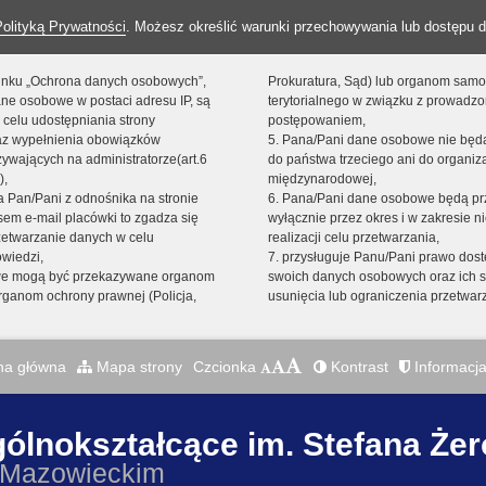
Polityką Prywatności
. Możesz określić warunki przechowywania lub dostępu d
 linku „Ochrona danych osobowych”,
Prokuratura, Sąd) lub organom sam
ne osobowe w postaci adresu IP, są
terytorialnego w związku z prowadz
 celu udostępniania strony
postępowaniem,
raz wypełnienia obowiązków
5. Pana/Pani dane osobowe nie bę
ywających na administratorze(art.6
do państwa trzeciego ani do organiza
),
międzynarodowej,
sta Pan/Pani z odnośnika na stronie
6. Pana/Pani dane osobowe będą pr
em e-mail placówki to zgadza się
wyłącznie przez okres i w zakresie 
zetwarzanie danych w celu
realizacji celu przetwarzania,
owiedzi,
7. przysługuje Panu/Pani prawo dost
we mogą być przekazywane organom
swoich danych osobowych oraz ich s
ganom ochrony prawnej (Policja,
usunięcia lub ograniczenia przetwar
na główna
Mapa strony
Czcionka
Kontrast
Informacja
gólnokształcące im. Stefana Że
 Mazowieckim