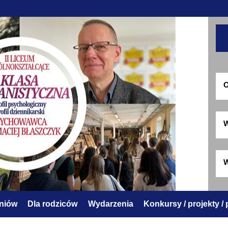
O
W
W
zniów
Dla rodziców
Wydarzenia
Konkursy / projekty /