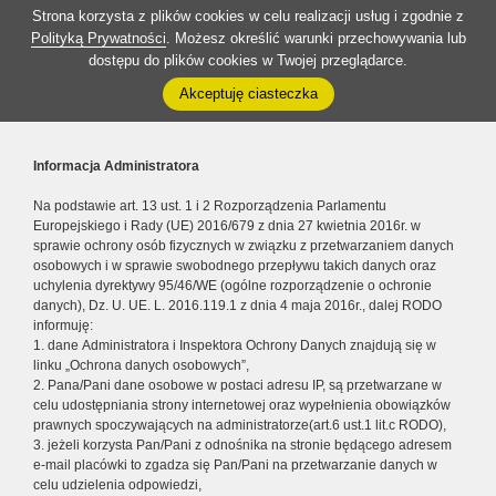
Strona korzysta z plików cookies w celu realizacji usług i zgodnie z
Polityką Prywatności
. Możesz określić warunki przechowywania lub
dostępu do plików cookies w Twojej przeglądarce.
Akceptuję ciasteczka
Informacja Administratora
Na podstawie art. 13 ust. 1 i 2 Rozporządzenia Parlamentu
Europejskiego i Rady (UE) 2016/679 z dnia 27 kwietnia 2016r. w
sprawie ochrony osób fizycznych w związku z przetwarzaniem danych
osobowych i w sprawie swobodnego przepływu takich danych oraz
uchylenia dyrektywy 95/46/WE (ogólne rozporządzenie o ochronie
danych), Dz. U. UE. L. 2016.119.1 z dnia 4 maja 2016r., dalej RODO
informuję:
1. dane Administratora i Inspektora Ochrony Danych znajdują się w
linku „Ochrona danych osobowych”,
2. Pana/Pani dane osobowe w postaci adresu IP, są przetwarzane w
celu udostępniania strony internetowej oraz wypełnienia obowiązków
prawnych spoczywających na administratorze(art.6 ust.1 lit.c RODO),
3. jeżeli korzysta Pan/Pani z odnośnika na stronie będącego adresem
e-mail placówki to zgadza się Pan/Pani na przetwarzanie danych w
celu udzielenia odpowiedzi,