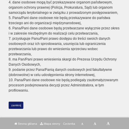
4. dane osobowe mogą być przekazywane organom państwowym,
organom ochrony prawnej (Policja, Prokuratura, Sąd) lub organom
samorządu terytorialnego w związku z prowadzonym postępowaniem,
5. Pana/Pani dane osobowe nie będą przekazywane do państwa
trzeciego ani do organizacji międzynarodowej,
6. Pana/Pani dane osobowe będą przetwarzane wyłącznie przez okres
i w zakresie niezbędnym do realizacji celu przetwarzania,
7. przysługuje Panu/Pani prawo dostępu do treści swoich danych
osobowych oraz ich sprostowania, usunięcia lub ograniczenia
przetwarzania lub prawo do wniesienia sprzeciwu wobec
przetwarzania,
8. ma Pan/Pani prawo wniesienia skargi do Prezesa Urzędu Ochrony
Danych Osobowych,
9. podanie przez Pana/Panią danych osobowych jest fakultatywne
(dobrowolne) w celu udostępnienia strony internetowej,
10. Pana/Pani dane osobowe nie będą podlegały zautomatyzowanym
procesom podejmowania decyzji przez Administratora, w tym
profilowaniu.
zamknij
Strona główna
Mapa strony
Czcionka