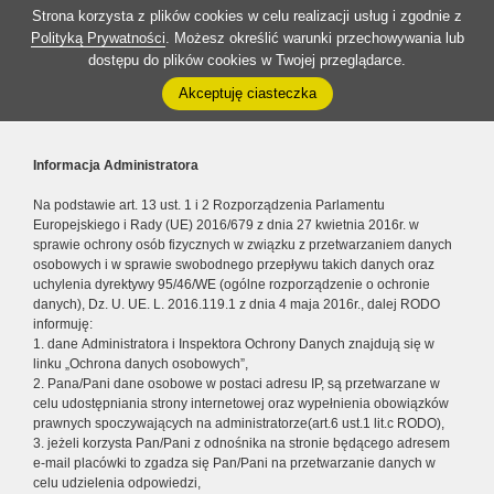
Strona korzysta z plików cookies w celu realizacji usług i zgodnie z
Polityką Prywatności
. Możesz określić warunki przechowywania lub
dostępu do plików cookies w Twojej przeglądarce.
Akceptuję ciasteczka
Informacja Administratora
Na podstawie art. 13 ust. 1 i 2 Rozporządzenia Parlamentu
Europejskiego i Rady (UE) 2016/679 z dnia 27 kwietnia 2016r. w
sprawie ochrony osób fizycznych w związku z przetwarzaniem danych
osobowych i w sprawie swobodnego przepływu takich danych oraz
uchylenia dyrektywy 95/46/WE (ogólne rozporządzenie o ochronie
danych), Dz. U. UE. L. 2016.119.1 z dnia 4 maja 2016r., dalej RODO
informuję:
1. dane Administratora i Inspektora Ochrony Danych znajdują się w
linku „Ochrona danych osobowych”,
2. Pana/Pani dane osobowe w postaci adresu IP, są przetwarzane w
celu udostępniania strony internetowej oraz wypełnienia obowiązków
prawnych spoczywających na administratorze(art.6 ust.1 lit.c RODO),
3. jeżeli korzysta Pan/Pani z odnośnika na stronie będącego adresem
e-mail placówki to zgadza się Pan/Pani na przetwarzanie danych w
celu udzielenia odpowiedzi,