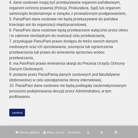
4. dane osobowe mogą być przekazywane organom państwowym,
organom ochrony prawnej (Policja, Prokuratura, Sąd) lub organom
samorządu terytorialnego w związku z prowadzonym postępowaniem,
5. Pana/Pani dane osobowe nie będą przekazywane do państwa
trzeciego ani do organizacji międzynarodowej,
6. Pana/Pani dane osobowe będą przetwarzane wyłącznie przez okres
i w zakresie niezbędnym do realizacji celu przetwarzania,
7. przysługuje Panu/Pani prawo dostępu do treści swoich danych
osobowych oraz ich sprostowania, usunięcia lub ograniczenia
przetwarzania lub prawo do wniesienia sprzeciwu wobec
przetwarzania,
8. ma Pan/Pani prawo wniesienia skargi do Prezesa Urzędu Ochrony
Danych Osobowych,
9. podanie przez Pana/Panią danych osobowych jest fakultatywne
(dobrowolne) w celu udostępnienia strony internetowej,
10. Pana/Pani dane osobowe nie będą podlegały zautomatyzowanym
procesom podejmowania decyzji przez Administratora, w tym
profilowaniu.
zamknij
Strona główna
Mapa strony
Czcionka