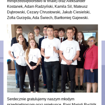
miniprzedsiębiorstwo w finale) oraz Aleksander
Kostanek, Adam Radzyński, Kamila Sil, Mateusz
Dąbrowski, Cezary Chrustowski, Jakub Ciesielski,
Zofia Gurzęda, Ada Świech, Bartłomiej Gajewski.
Serdecznie gratulujemy naszym młodym
przedsiębiorcom oraz opiekunce, Pani Marioli Rychlik.