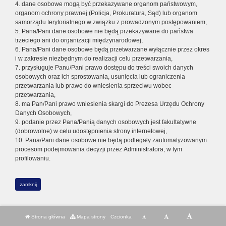
4. dane osobowe mogą być przekazywane organom państwowym,
organom ochrony prawnej (Policja, Prokuratura, Sąd) lub organom
samorządu terytorialnego w związku z prowadzonym postępowaniem,
5. Pana/Pani dane osobowe nie będą przekazywane do państwa
trzeciego ani do organizacji międzynarodowej,
6. Pana/Pani dane osobowe będą przetwarzane wyłącznie przez okres
i w zakresie niezbędnym do realizacji celu przetwarzania,
7. przysługuje Panu/Pani prawo dostępu do treści swoich danych
osobowych oraz ich sprostowania, usunięcia lub ograniczenia
przetwarzania lub prawo do wniesienia sprzeciwu wobec
przetwarzania,
8. ma Pan/Pani prawo wniesienia skargi do Prezesa Urzędu Ochrony
Danych Osobowych,
9. podanie przez Pana/Panią danych osobowych jest fakultatywne
(dobrowolne) w celu udostępnienia strony internetowej,
10. Pana/Pani dane osobowe nie będą podlegały zautomatyzowanym
procesom podejmowania decyzji przez Administratora, w tym
profilowaniu.
zamknij
Strona główna
Mapa strony
Czcionka