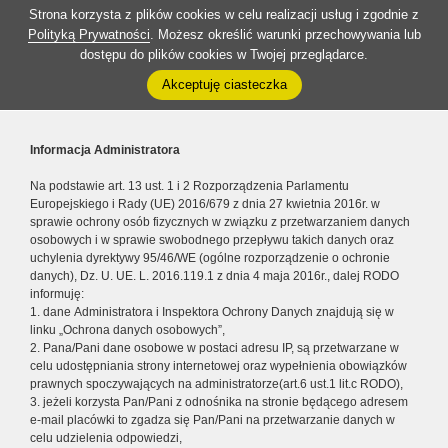
Strona korzysta z plików cookies w celu realizacji usług i zgodnie z
Polityką Prywatności
. Możesz określić warunki przechowywania lub
dostępu do plików cookies w Twojej przeglądarce.
Akceptuję ciasteczka
Informacja Administratora
Na podstawie art. 13 ust. 1 i 2 Rozporządzenia Parlamentu
Europejskiego i Rady (UE) 2016/679 z dnia 27 kwietnia 2016r. w
sprawie ochrony osób fizycznych w związku z przetwarzaniem danych
osobowych i w sprawie swobodnego przepływu takich danych oraz
uchylenia dyrektywy 95/46/WE (ogólne rozporządzenie o ochronie
danych), Dz. U. UE. L. 2016.119.1 z dnia 4 maja 2016r., dalej RODO
informuję:
1. dane Administratora i Inspektora Ochrony Danych znajdują się w
linku „Ochrona danych osobowych”,
2. Pana/Pani dane osobowe w postaci adresu IP, są przetwarzane w
celu udostępniania strony internetowej oraz wypełnienia obowiązków
prawnych spoczywających na administratorze(art.6 ust.1 lit.c RODO),
3. jeżeli korzysta Pan/Pani z odnośnika na stronie będącego adresem
e-mail placówki to zgadza się Pan/Pani na przetwarzanie danych w
celu udzielenia odpowiedzi,