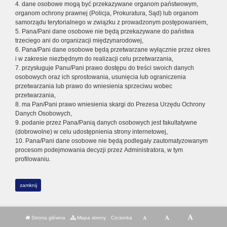
4. dane osobowe mogą być przekazywane organom państwowym,
organom ochrony prawnej (Policja, Prokuratura, Sąd) lub organom
samorządu terytorialnego w związku z prowadzonym postępowaniem,
5. Pana/Pani dane osobowe nie będą przekazywane do państwa
trzeciego ani do organizacji międzynarodowej,
6. Pana/Pani dane osobowe będą przetwarzane wyłącznie przez okres
i w zakresie niezbędnym do realizacji celu przetwarzania,
7. przysługuje Panu/Pani prawo dostępu do treści swoich danych
osobowych oraz ich sprostowania, usunięcia lub ograniczenia
przetwarzania lub prawo do wniesienia sprzeciwu wobec
przetwarzania,
8. ma Pan/Pani prawo wniesienia skargi do Prezesa Urzędu Ochrony
Danych Osobowych,
9. podanie przez Pana/Panią danych osobowych jest fakultatywne
(dobrowolne) w celu udostępnienia strony internetowej,
10. Pana/Pani dane osobowe nie będą podlegały zautomatyzowanym
procesom podejmowania decyzji przez Administratora, w tym
profilowaniu.
zamknij
Strona główna
Mapa strony
Czcionka