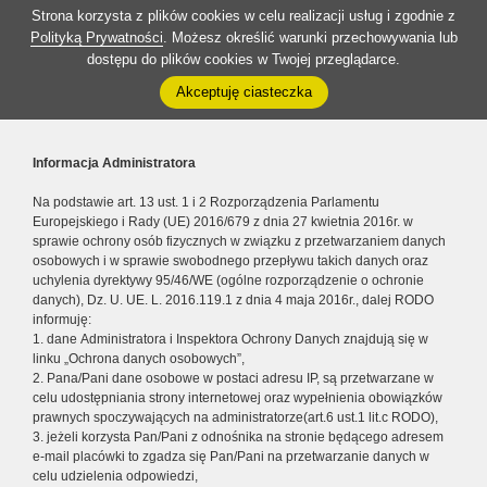
Strona korzysta z plików cookies w celu realizacji usług i zgodnie z
Polityką Prywatności
. Możesz określić warunki przechowywania lub
dostępu do plików cookies w Twojej przeglądarce.
Akceptuję ciasteczka
Informacja Administratora
Na podstawie art. 13 ust. 1 i 2 Rozporządzenia Parlamentu
Europejskiego i Rady (UE) 2016/679 z dnia 27 kwietnia 2016r. w
sprawie ochrony osób fizycznych w związku z przetwarzaniem danych
osobowych i w sprawie swobodnego przepływu takich danych oraz
uchylenia dyrektywy 95/46/WE (ogólne rozporządzenie o ochronie
danych), Dz. U. UE. L. 2016.119.1 z dnia 4 maja 2016r., dalej RODO
informuję:
1. dane Administratora i Inspektora Ochrony Danych znajdują się w
linku „Ochrona danych osobowych”,
2. Pana/Pani dane osobowe w postaci adresu IP, są przetwarzane w
celu udostępniania strony internetowej oraz wypełnienia obowiązków
prawnych spoczywających na administratorze(art.6 ust.1 lit.c RODO),
3. jeżeli korzysta Pan/Pani z odnośnika na stronie będącego adresem
e-mail placówki to zgadza się Pan/Pani na przetwarzanie danych w
celu udzielenia odpowiedzi,