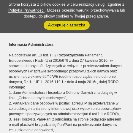
Strona korzysta z plików cookies w celu realizacji usług i zgodnie z
Polityką Prywatności
. Możesz określić warunki przechowywania lub
dostępu do plików cookies w Twojej przeglądarce.
Akceptuję ciasteczka
Informacja Administratora
Na podstawie art. 13 ust. 1 i 2 Rozporządzenia Parlamentu
Europejskiego i Rady (UE) 2016/679 z dnia 27 kwietnia 2016r. w
sprawie ochrony osób fizycznych w związku z przetwarzaniem danych
osobowych i w sprawie swobodnego przepływu takich danych oraz
uchylenia dyrektywy 95/46/WE (ogólne rozporządzenie o ochronie
danych), Dz. U. UE. L. 2016.119.1 z dnia 4 maja 2016r., dalej RODO
informuję:
1. dane Administratora i Inspektora Ochrony Danych znajdują się w
linku „Ochrona danych osobowych”,
2. Pana/Pani dane osobowe w postaci adresu IP, są przetwarzane w
celu udostępniania strony internetowej oraz wypełnienia obowiązków
prawnych spoczywających na administratorze(art.6 ust.1 lit.c RODO),
3. jeżeli korzysta Pan/Pani z odnośnika na stronie będącego adresem
e-mail placówki to zgadza się Pan/Pani na przetwarzanie danych w
celu udzielenia odpowiedzi,