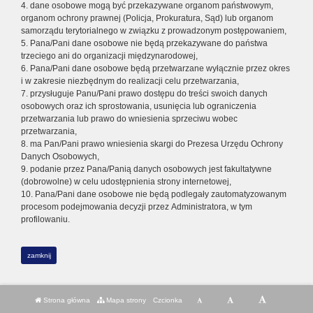
4. dane osobowe mogą być przekazywane organom państwowym,
organom ochrony prawnej (Policja, Prokuratura, Sąd) lub organom
samorządu terytorialnego w związku z prowadzonym postępowaniem,
5. Pana/Pani dane osobowe nie będą przekazywane do państwa
trzeciego ani do organizacji międzynarodowej,
6. Pana/Pani dane osobowe będą przetwarzane wyłącznie przez okres
i w zakresie niezbędnym do realizacji celu przetwarzania,
7. przysługuje Panu/Pani prawo dostępu do treści swoich danych
osobowych oraz ich sprostowania, usunięcia lub ograniczenia
przetwarzania lub prawo do wniesienia sprzeciwu wobec
przetwarzania,
8. ma Pan/Pani prawo wniesienia skargi do Prezesa Urzędu Ochrony
Danych Osobowych,
9. podanie przez Pana/Panią danych osobowych jest fakultatywne
(dobrowolne) w celu udostępnienia strony internetowej,
10. Pana/Pani dane osobowe nie będą podlegały zautomatyzowanym
procesom podejmowania decyzji przez Administratora, w tym
profilowaniu.
zamknij
Strona główna
Mapa strony
Czcionka