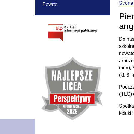
Strona
Powrót
Pie
ang
Do nas
szkoln
nowato
arbuzo
men), M
(kl. 3 i
Podcza
(II LO)
Spotka
kciuki!