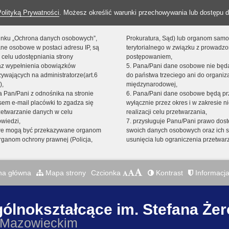
Polityką Prywatności
. Możesz określić warunki przechowywania lub dostępu d
 linku „Ochrona danych osobowych”,
Prokuratura, Sąd) lub organom sam
ne osobowe w postaci adresu IP, są
terytorialnego w związku z prowadz
 celu udostępniania strony
postępowaniem,
raz wypełnienia obowiązków
5. Pana/Pani dane osobowe nie bę
ywających na administratorze(art.6
do państwa trzeciego ani do organiza
),
międzynarodowej,
sta Pan/Pani z odnośnika na stronie
6. Pana/Pani dane osobowe będą pr
em e-mail placówki to zgadza się
wyłącznie przez okres i w zakresie 
zetwarzanie danych w celu
realizacji celu przetwarzania,
owiedzi,
7. przysługuje Panu/Pani prawo dost
we mogą być przekazywane organom
swoich danych osobowych oraz ich s
ganom ochrony prawnej (Policja,
usunięcia lub ograniczenia przetwar
na główna
Mapa strony
Czcionka
Kontrast
Informacja
gólnokształcące im. Stefana Że
 Mazowieckim