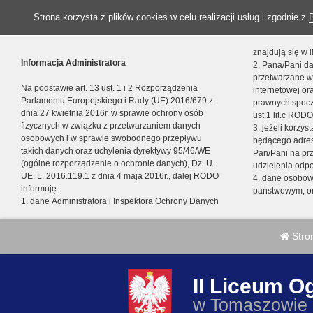
Strona korzysta z plików cookies w celu realizacji usług i zgodnie z
znajdują się w
Informacja Administratora
2. Pana/Pani da
przetwarzane w
Na podstawie art. 13 ust. 1 i 2 Rozporządzenia
internetowej o
Parlamentu Europejskiego i Rady (UE) 2016/679 z
prawnych spocz
dnia 27 kwietnia 2016r. w sprawie ochrony osób
ust.1 lit.c RODO
fizycznych w związku z przetwarzaniem danych
3. jeżeli korzy
osobowych i w sprawie swobodnego przepływu
będącego adres
takich danych oraz uchylenia dyrektywy 95/46/WE
Pan/Pani na pr
(ogólne rozporządzenie o ochronie danych), Dz. U.
udzielenia odp
UE. L. 2016.119.1 z dnia 4 maja 2016r., dalej RODO
4. dane osobo
informuję:
państwowym, or
1. dane Administratora i Inspektora Ochrony Danych
Stro
II Liceum O
w Tomaszowie