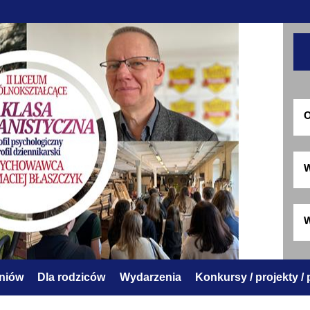
O
W
W
zniów
Dla rodziców
Wydarzenia
Konkursy / projekty /