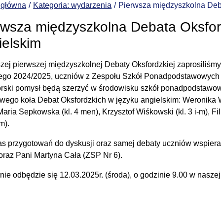
 główna
Kategoria: wydarzenia
Pierwsza międzyszkolna Deb
rwsza międzyszkolna Debata Oksfor
ielskim
zej pierwszej międzyszkolnej Debaty Oksfordzkiej zaprosiliśmy
ego 2024/2025, uczniów z Zespołu Szkół Ponadpodstawowych nr
rski pomysł będą szerzyć w środowisku szkół ponadpodstawo
wego koła Debat Oksfordzkich w języku angielskim: Weronika Wie
aria Sepkowska (kl. 4 men), Krzysztof Wiśkowski (kl. 3 i-m), Fil
-m).
s przygotowań do dyskusji oraz samej debaty uczniów wspier
 oraz Pani Martyna Cała (ZSP Nr 6).
nie odbędzie się 12.03.2025r. (środa), o godzinie 9.00 w naszej