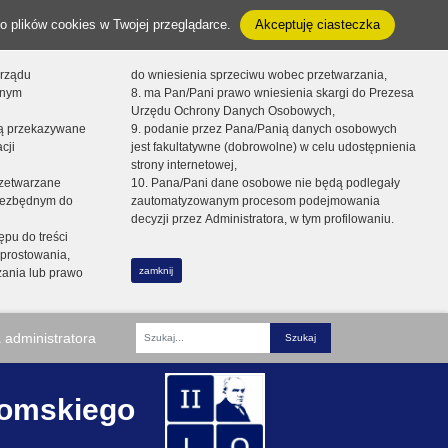
o plików cookies w Twojej przeglądarce.
Akceptuję ciasteczka
orządu
do wniesienia sprzeciwu wobec przetwarzania,
onym
8. ma Pan/Pani prawo wniesienia skargi do Prezesa
Urzędu Ochrony Danych Osobowych,
dą przekazywane
9. podanie przez Pana/Panią danych osobowych
cji
jest fakultatywne (dobrowolne) w celu udostępnienia
strony internetowej,
zetwarzane
10. Pana/Pani dane osobowe nie będą podlegały
niezbędnym do
zautomatyzowanym procesom podejmowania
decyzji przez Administratora, w tym profilowaniu.
ępu do treści
prostowania,
zamknij
zania lub prawo
 administratora
Fraza
romskiego