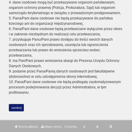
4. dane osobowe mogą być przekazywane organom państwowym,
organom ochrony prawnej (Policja, Prokuratura, Sąd) lub organom
samorządu terytorialnego w związku z prowadzonym postępowaniem,
5. Pana/Pani dane osobowe nie będą przekazywane do państwa
trzeciego ani do organizacji międzynarodowej,
6. Pana/Pani dane osobowe będą przetwarzane wyłącznie przez okres
i w zakresie niezbędnym do realizacji celu przetwarzania,
7. przysługuje Panu/Pani prawo dostępu do treści swoich danych
osobowych oraz ich sprostowania, usunięcia lub ograniczenia
przetwarzania lub prawo do wniesienia sprzeciwu wobec
przetwarzania,
8. ma Pan/Pani prawo wniesienia skargi do Prezesa Urzędu Ochrony
Danych Osobowych,
9. podanie przez Pana/Panią danych osobowych jest fakultatywne
(dobrowolne) w celu udostępnienia strony internetowej,
10. Pana/Pani dane osobowe nie będą podlegały zautomatyzowanym
procesom podejmowania decyzji przez Administratora, w tym
profilowaniu.
zamknij
Strona główna
Mapa strony
Czcionka