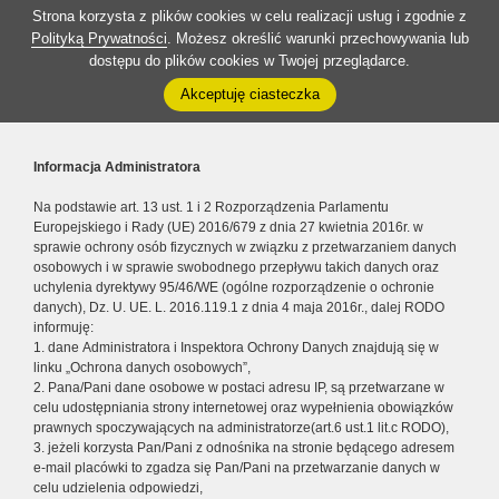
Strona korzysta z plików cookies w celu realizacji usług i zgodnie z
Polityką Prywatności
. Możesz określić warunki przechowywania lub
dostępu do plików cookies w Twojej przeglądarce.
Akceptuję ciasteczka
Informacja Administratora
Na podstawie art. 13 ust. 1 i 2 Rozporządzenia Parlamentu
Europejskiego i Rady (UE) 2016/679 z dnia 27 kwietnia 2016r. w
sprawie ochrony osób fizycznych w związku z przetwarzaniem danych
osobowych i w sprawie swobodnego przepływu takich danych oraz
uchylenia dyrektywy 95/46/WE (ogólne rozporządzenie o ochronie
danych), Dz. U. UE. L. 2016.119.1 z dnia 4 maja 2016r., dalej RODO
informuję:
1. dane Administratora i Inspektora Ochrony Danych znajdują się w
linku „Ochrona danych osobowych”,
2. Pana/Pani dane osobowe w postaci adresu IP, są przetwarzane w
celu udostępniania strony internetowej oraz wypełnienia obowiązków
prawnych spoczywających na administratorze(art.6 ust.1 lit.c RODO),
3. jeżeli korzysta Pan/Pani z odnośnika na stronie będącego adresem
e-mail placówki to zgadza się Pan/Pani na przetwarzanie danych w
celu udzielenia odpowiedzi,