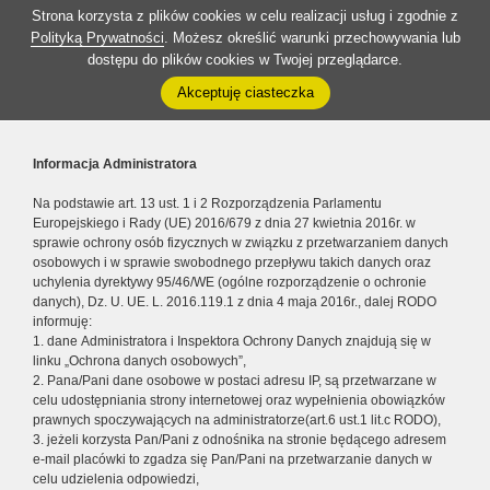
Strona korzysta z plików cookies w celu realizacji usług i zgodnie z
Polityką Prywatności
. Możesz określić warunki przechowywania lub
dostępu do plików cookies w Twojej przeglądarce.
Akceptuję ciasteczka
Informacja Administratora
Na podstawie art. 13 ust. 1 i 2 Rozporządzenia Parlamentu
Europejskiego i Rady (UE) 2016/679 z dnia 27 kwietnia 2016r. w
sprawie ochrony osób fizycznych w związku z przetwarzaniem danych
osobowych i w sprawie swobodnego przepływu takich danych oraz
uchylenia dyrektywy 95/46/WE (ogólne rozporządzenie o ochronie
danych), Dz. U. UE. L. 2016.119.1 z dnia 4 maja 2016r., dalej RODO
informuję:
1. dane Administratora i Inspektora Ochrony Danych znajdują się w
linku „Ochrona danych osobowych”,
2. Pana/Pani dane osobowe w postaci adresu IP, są przetwarzane w
celu udostępniania strony internetowej oraz wypełnienia obowiązków
prawnych spoczywających na administratorze(art.6 ust.1 lit.c RODO),
3. jeżeli korzysta Pan/Pani z odnośnika na stronie będącego adresem
e-mail placówki to zgadza się Pan/Pani na przetwarzanie danych w
celu udzielenia odpowiedzi,