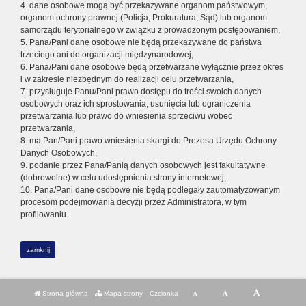
4. dane osobowe mogą być przekazywane organom państwowym,
organom ochrony prawnej (Policja, Prokuratura, Sąd) lub organom
samorządu terytorialnego w związku z prowadzonym postępowaniem,
5. Pana/Pani dane osobowe nie będą przekazywane do państwa
trzeciego ani do organizacji międzynarodowej,
6. Pana/Pani dane osobowe będą przetwarzane wyłącznie przez okres
i w zakresie niezbędnym do realizacji celu przetwarzania,
7. przysługuje Panu/Pani prawo dostępu do treści swoich danych
osobowych oraz ich sprostowania, usunięcia lub ograniczenia
przetwarzania lub prawo do wniesienia sprzeciwu wobec
przetwarzania,
8. ma Pan/Pani prawo wniesienia skargi do Prezesa Urzędu Ochrony
Danych Osobowych,
9. podanie przez Pana/Panią danych osobowych jest fakultatywne
(dobrowolne) w celu udostępnienia strony internetowej,
10. Pana/Pani dane osobowe nie będą podlegały zautomatyzowanym
procesom podejmowania decyzji przez Administratora, w tym
profilowaniu.
zamknij
Strona główna
Mapa strony
Czcionka