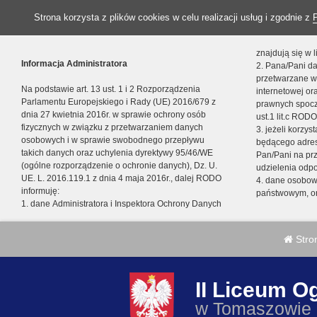
Strona korzysta z plików cookies w celu realizacji usług i zgodnie z
znajdują się w
Informacja Administratora
2. Pana/Pani da
przetwarzane w
Na podstawie art. 13 ust. 1 i 2 Rozporządzenia
internetowej o
Parlamentu Europejskiego i Rady (UE) 2016/679 z
prawnych spocz
dnia 27 kwietnia 2016r. w sprawie ochrony osób
ust.1 lit.c RODO
fizycznych w związku z przetwarzaniem danych
3. jeżeli korzy
osobowych i w sprawie swobodnego przepływu
będącego adres
takich danych oraz uchylenia dyrektywy 95/46/WE
Pan/Pani na pr
(ogólne rozporządzenie o ochronie danych), Dz. U.
udzielenia odp
UE. L. 2016.119.1 z dnia 4 maja 2016r., dalej RODO
4. dane osobo
informuję:
państwowym, or
1. dane Administratora i Inspektora Ochrony Danych
Stro
II Liceum O
w Tomaszowie