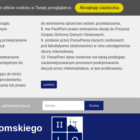
o plików cookies w Twojej przeglądarce.
Akceptuję ciasteczka
orządu
do wniesienia sprzeciwu wobec przetwarzania,
onym
8. ma Pan/Pani prawo wniesienia skargi do Prezesa
Urzędu Ochrony Danych Osobowych,
dą przekazywane
9. podanie przez Pana/Panią danych osobowych
cji
jest fakultatywne (dobrowolne) w celu udostępnienia
strony internetowej,
zetwarzane
10. Pana/Pani dane osobowe nie będą podlegały
niezbędnym do
zautomatyzowanym procesom podejmowania
decyzji przez Administratora, w tym profilowaniu.
ępu do treści
prostowania,
zamknij
zania lub prawo
 administratora
Fraza
romskiego