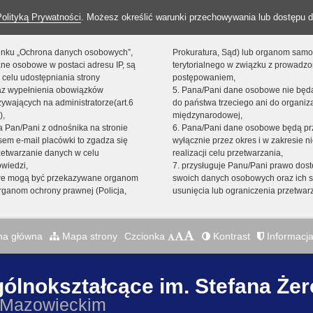
Polityką Prywatności
. Możesz określić warunki przechowywania lub dostępu d
 linku „Ochrona danych osobowych”,
Prokuratura, Sąd) lub organom sam
ne osobowe w postaci adresu IP, są
terytorialnego w związku z prowadz
 celu udostępniania strony
postępowaniem,
raz wypełnienia obowiązków
5. Pana/Pani dane osobowe nie bę
ywających na administratorze(art.6
do państwa trzeciego ani do organiza
),
międzynarodowej,
sta Pan/Pani z odnośnika na stronie
6. Pana/Pani dane osobowe będą pr
em e-mail placówki to zgadza się
wyłącznie przez okres i w zakresie 
zetwarzanie danych w celu
realizacji celu przetwarzania,
owiedzi,
7. przysługuje Panu/Pani prawo dost
we mogą być przekazywane organom
swoich danych osobowych oraz ich s
ganom ochrony prawnej (Policja,
usunięcia lub ograniczenia przetwar
na główna
Mapa strony
Czcionka
Kontrast
Informacja
gólnokształcące im. Stefana Że
 Mazowieckim