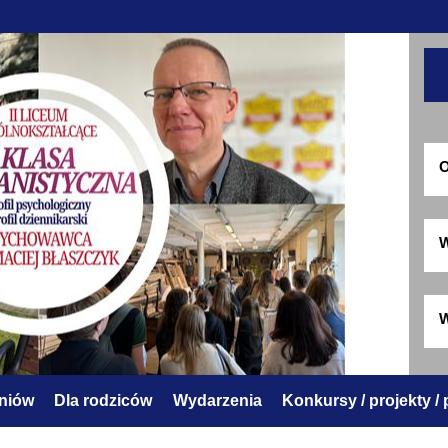
O
W
W
zniów
Dla rodziców
Wydarzenia
Konkursy / projekty /