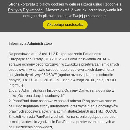
Strona korzysta z plików cookies w celu realizacji usług i zgodnie z
Polityką Prywatności
. Możesz określić warunki przechowywania lub
dostępu do plików cookies w Twojej przeglądarce.
Akceptuję ciasteczka
Informacja Administratora
Na podstawie art. 13 ust. 1 i 2 Rozporządzenia Parlamentu
Europejskiego i Rady (UE) 2016/679 z dnia 27 kwietnia 2016r. w
sprawie ochrony osób fizycznych w związku z przetwarzaniem danych
osobowych i w sprawie swobodnego przepływu takich danych oraz
uchylenia dyrektywy 95/46/WE (ogólne rozporządzenie o ochronie
danych), Dz. U. UE. L. 2016.119.1 z dnia 4 maja 2016r., dalej RODO
informuję:
1. dane Administratora i Inspektora Ochrony Danych znajdują się w
linku „Ochrona danych osobowych”,
2. Pana/Pani dane osobowe w postaci adresu IP, są przetwarzane w
celu udostępniania strony internetowej oraz wypełnienia obowiązków
prawnych spoczywających na administratorze(art.6 ust.1 lit.c RODO),
3. jeżeli korzysta Pan/Pani z odnośnika na stronie będącego adresem
e-mail placówki to zgadza się Pan/Pani na przetwarzanie danych w
celu udzielenia odpowiedzi,