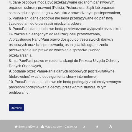
4. dane osobowe mogą być przekazywane organom państwowym,
organom ochrony prawnej (Policja, Prokuratura, Sąd) lub organom
samorządu terytorialnego w związku z prowadzonym postępowaniem,
5. Pana/Pani dane osobowe nie będą przekazywane do państwa
trzeciego ani do organizacji międzynarodowej,
6. Pana/Pani dane osobowe będą przetwarzane wyłącznie przez okres
i w zakresie niezbędnym do realizacji celu przetwarzania,
7. przysługuje Panu/Pani prawo dostępu do treści swoich danych
osobowych oraz ich sprostowania, usunięcia lub ograniczenia
przetwarzania lub prawo do wniesienia sprzeciwu wobec
przetwarzania,
8. ma Pan/Pani prawo wniesienia skargi do Prezesa Urzędu Ochrony
Danych Osobowych,
9. podanie przez Pana/Panią danych osobowych jest fakultatywne
(dobrowolne) w celu udostępnienia strony internetowej,
10. Pana/Pani dane osobowe nie będą podlegały zautomatyzowanym
procesom podejmowania decyzji przez Administratora, w tym
profilowaniu.
zamknij
Strona główna
Mapa strony
Czcionka