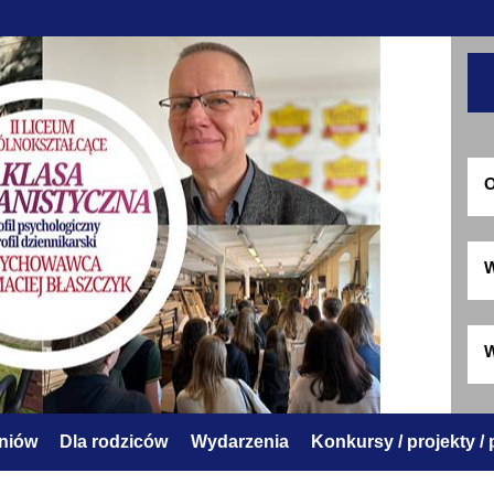
O
W
W
zniów
Dla rodziców
Wydarzenia
Konkursy / projekty /