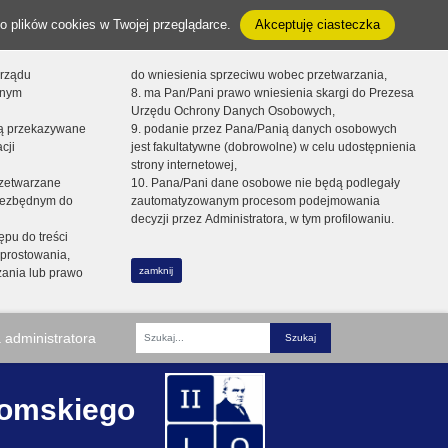
o plików cookies w Twojej przeglądarce.
Akceptuję ciasteczka
orządu
do wniesienia sprzeciwu wobec przetwarzania,
onym
8. ma Pan/Pani prawo wniesienia skargi do Prezesa
Urzędu Ochrony Danych Osobowych,
dą przekazywane
9. podanie przez Pana/Panią danych osobowych
cji
jest fakultatywne (dobrowolne) w celu udostępnienia
strony internetowej,
zetwarzane
10. Pana/Pani dane osobowe nie będą podlegały
niezbędnym do
zautomatyzowanym procesom podejmowania
decyzji przez Administratora, w tym profilowaniu.
ępu do treści
prostowania,
zamknij
zania lub prawo
 administratora
Fraza
romskiego