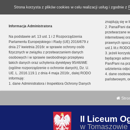
Strona korzysta z plików cookies w celu realizacji usług i zgodnie z
znajdują się w
Informacja Administratora
2. Pana/Pani da
przetwarzane w
Na podstawie art. 13 ust. 1 i 2 Rozporządzenia
internetowej o
Parlamentu Europejskiego i Rady (UE) 2016/679 z
prawnych spocz
dnia 27 kwietnia 2016r. w sprawie ochrony osób
ust.1 lit.c RODO
fizycznych w związku z przetwarzaniem danych
3. jeżeli korzy
osobowych i w sprawie swobodnego przepływu
będącego adres
takich danych oraz uchylenia dyrektywy 95/46/WE
Pan/Pani na pr
(ogólne rozporządzenie o ochronie danych), Dz. U.
udzielenia odp
UE. L. 2016.119.1 z dnia 4 maja 2016r., dalej RODO
4. dane osobo
informuję:
państwowym, or
1. dane Administratora i Inspektora Ochrony Danych
Stro
II Liceum O
w Tomaszowie