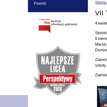
Strona
Powrót
VII
4 kwie
Stoisk
II men
Maciej
Domini
Zaprez
szkoły 
Zapras