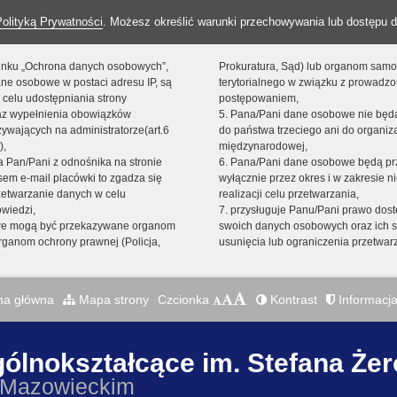
Polityką Prywatności
. Możesz określić warunki przechowywania lub dostępu d
 linku „Ochrona danych osobowych”,
Prokuratura, Sąd) lub organom sam
ne osobowe w postaci adresu IP, są
terytorialnego w związku z prowadz
 celu udostępniania strony
postępowaniem,
raz wypełnienia obowiązków
5. Pana/Pani dane osobowe nie bę
ywających na administratorze(art.6
do państwa trzeciego ani do organiza
),
międzynarodowej,
sta Pan/Pani z odnośnika na stronie
6. Pana/Pani dane osobowe będą pr
em e-mail placówki to zgadza się
wyłącznie przez okres i w zakresie 
zetwarzanie danych w celu
realizacji celu przetwarzania,
owiedzi,
7. przysługuje Panu/Pani prawo dost
we mogą być przekazywane organom
swoich danych osobowych oraz ich s
ganom ochrony prawnej (Policja,
usunięcia lub ograniczenia przetwar
na główna
Mapa strony
Czcionka
Kontrast
Informacja
gólnokształcące im. Stefana Że
 Mazowieckim