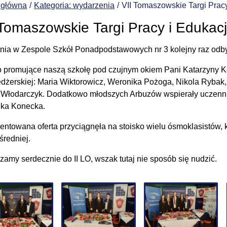
 główna
Kategoria: wydarzenia
VII Tomaszowskie Targi Pracy
 Tomaszowskie Targi Pracy i Edukacj
tnia w Zespole Szkół Ponadpodstawowych nr 3 kolejny raz odbyły
o promujące naszą szkołę pod czujnym okiem Pani Katarzyny Ko
edżerskiej: Maria Wiktorowicz, Weronika Pożoga, Nikola Rybak,
 Włodarczyk. Dodatkowo młodszych Arbuzów wspierały uczennice 
ka Konecka.
entowana oferta przyciągnęła na stoisko wielu ósmoklasistów, 
średniej.
zamy serdecznie do II LO, wszak tutaj nie sposób się nudzić.