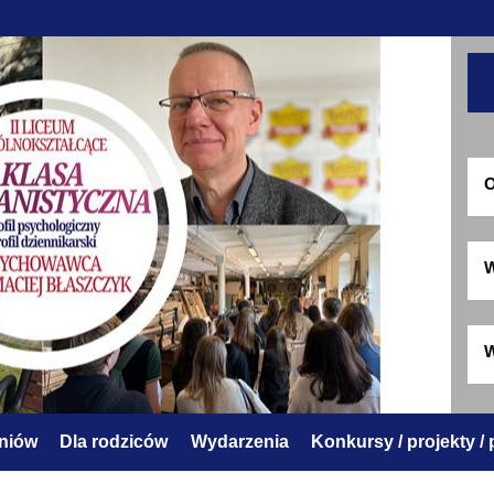
O
W
W
zniów
Dla rodziców
Wydarzenia
Konkursy / projekty /