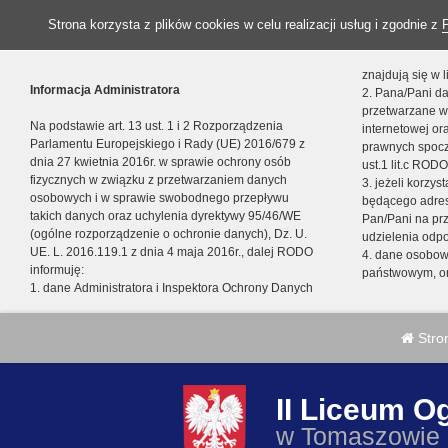
Strona korzysta z plików cookies w celu realizacji usług i zgodnie z
znajdują się w
Informacja Administratora
2. Pana/Pani da
przetwarzane w
Na podstawie art. 13 ust. 1 i 2 Rozporządzenia
internetowej o
Parlamentu Europejskiego i Rady (UE) 2016/679 z
prawnych spocz
dnia 27 kwietnia 2016r. w sprawie ochrony osób
ust.1 lit.c RODO
fizycznych w związku z przetwarzaniem danych
3. jeżeli korzy
osobowych i w sprawie swobodnego przepływu
będącego adres
takich danych oraz uchylenia dyrektywy 95/46/WE
Pan/Pani na pr
(ogólne rozporządzenie o ochronie danych), Dz. U.
udzielenia odp
UE. L. 2016.119.1 z dnia 4 maja 2016r., dalej RODO
4. dane osobo
informuję:
państwowym, or
1. dane Administratora i Inspektora Ochrony Danych
Stro
II Liceum O
w Tomaszowie