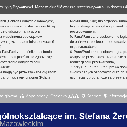
Polityką Prywatności
. Możesz określić warunki przechowywania lub dostępu d
 linku „Ochrona danych osobowych”,
Prokuratura, Sąd) lub organom sam
ne osobowe w postaci adresu IP, są
terytorialnego w związku z prowadz
 celu udostępniania strony
postępowaniem,
raz wypełnienia obowiązków
5. Pana/Pani dane osobowe nie bę
ywających na administratorze(art.6
do państwa trzeciego ani do organiza
),
międzynarodowej,
sta Pan/Pani z odnośnika na stronie
6. Pana/Pani dane osobowe będą pr
em e-mail placówki to zgadza się
wyłącznie przez okres i w zakresie 
zetwarzanie danych w celu
realizacji celu przetwarzania,
owiedzi,
7. przysługuje Panu/Pani prawo dost
we mogą być przekazywane organom
swoich danych osobowych oraz ich s
ganom ochrony prawnej (Policja,
usunięcia lub ograniczenia przetwar
na główna
Mapa strony
Czcionka
Kontrast
Informacja
gólnokształcące im. Stefana Że
 Mazowieckim