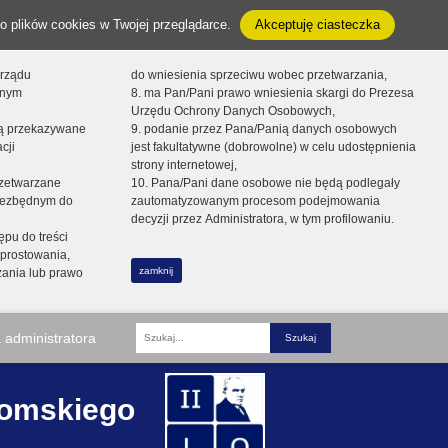
o plików cookies w Twojej przeglądarce.
Akceptuję ciasteczka
orządu
do wniesienia sprzeciwu wobec przetwarzania,
onym
8. ma Pan/Pani prawo wniesienia skargi do Prezesa
Urzędu Ochrony Danych Osobowych,
dą przekazywane
9. podanie przez Pana/Panią danych osobowych
cji
jest fakultatywne (dobrowolne) w celu udostępnienia
strony internetowej,
zetwarzane
10. Pana/Pani dane osobowe nie będą podlegały
niezbędnym do
zautomatyzowanym procesom podejmowania
decyzji przez Administratora, w tym profilowaniu.
ępu do treści
prostowania,
zamknij
zania lub prawo
 administratora
Fraza
romskiego