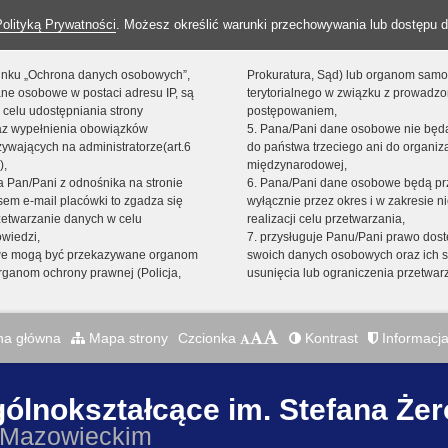
Polityką Prywatności
. Możesz określić warunki przechowywania lub dostępu d
 linku „Ochrona danych osobowych”,
Prokuratura, Sąd) lub organom sam
ne osobowe w postaci adresu IP, są
terytorialnego w związku z prowadz
 celu udostępniania strony
postępowaniem,
raz wypełnienia obowiązków
5. Pana/Pani dane osobowe nie bę
ywających na administratorze(art.6
do państwa trzeciego ani do organiza
),
międzynarodowej,
sta Pan/Pani z odnośnika na stronie
6. Pana/Pani dane osobowe będą pr
em e-mail placówki to zgadza się
wyłącznie przez okres i w zakresie 
zetwarzanie danych w celu
realizacji celu przetwarzania,
owiedzi,
7. przysługuje Panu/Pani prawo dost
we mogą być przekazywane organom
swoich danych osobowych oraz ich s
ganom ochrony prawnej (Policja,
usunięcia lub ograniczenia przetwar
na główna
Mapa strony
Czcionka
Kontrast
Informacja
gólnokształcące im. Stefana Że
 Mazowieckim