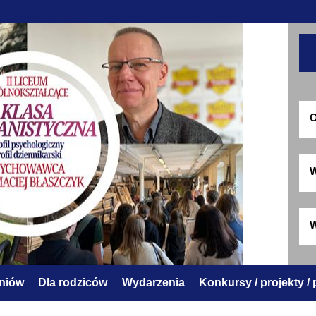
O
W
W
zniów
Dla rodziców
Wydarzenia
Konkursy / projekty /