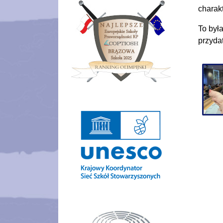
charak
To był
przyda