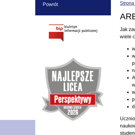
Strona
Powrót
ARB
Jak za
wiele 
w
w
p
n
A
w
w
p
d
Ucznio
naukow
studen