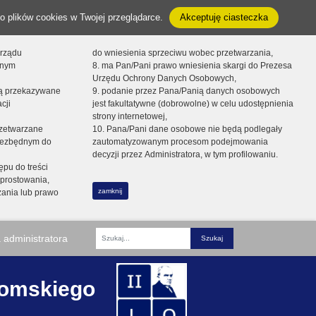
o plików cookies w Twojej przeglądarce.
Akceptuję ciasteczka
orządu
do wniesienia sprzeciwu wobec przetwarzania,
onym
8. ma Pan/Pani prawo wniesienia skargi do Prezesa
Urzędu Ochrony Danych Osobowych,
dą przekazywane
9. podanie przez Pana/Panią danych osobowych
cji
jest fakultatywne (dobrowolne) w celu udostępnienia
strony internetowej,
zetwarzane
10. Pana/Pani dane osobowe nie będą podlegały
niezbędnym do
zautomatyzowanym procesom podejmowania
decyzji przez Administratora, w tym profilowaniu.
ępu do treści
prostowania,
zamknij
zania lub prawo
 administratora
Fraza
romskiego