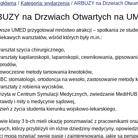
 główna
Kategoria: wydarzenia
ARBUZY na Drzwiach Otwar
UZY na Drzwiach Otwartych na U
wsze UMED przygotował mnóstwo atrakcji – spotkania ze stud
ciekawych warsztatów, wśród których były m.in.:
arsztat szycia chirurgicznego,
arsztaty kapilaroskopii, laparoskopii, cewnikowania, gipsowan
orodów,
owoczesne metody tamowania krwotoków,
BC stomatologii, ortodoncja na wesoło, zastosowanie metody
arsztaty z robienia wycisków,
izyta w Centrum Symulacji Medycznych, zwiedzanie MediHUB
rawdy i mity o medycynie sądowej,
zień z życia studenta kierunku wojskowo-lekarskiego.
wie klasy 3 b-ch mieli okazję porozmawiać z pracownikami oraz 
ych, którzy przybliżyli im różne dziedziny medycyny, opowiedzie
ci mogą rozwijać swoje pasje i zainteresowania, jakie są per