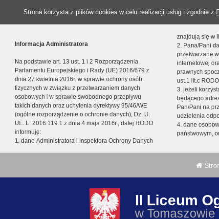
Strona korzysta z plików cookies w celu realizacji usług i zgodnie z
znajdują się w
Informacja Administratora
2. Pana/Pani da
przetwarzane w
Na podstawie art. 13 ust. 1 i 2 Rozporządzenia
internetowej o
Parlamentu Europejskiego i Rady (UE) 2016/679 z
prawnych spocz
dnia 27 kwietnia 2016r. w sprawie ochrony osób
ust.1 lit.c RODO
fizycznych w związku z przetwarzaniem danych
3. jeżeli korzy
osobowych i w sprawie swobodnego przepływu
będącego adres
takich danych oraz uchylenia dyrektywy 95/46/WE
Pan/Pani na pr
(ogólne rozporządzenie o ochronie danych), Dz. U.
udzielenia odp
UE. L. 2016.119.1 z dnia 4 maja 2016r., dalej RODO
4. dane osobo
informuję:
państwowym, or
1. dane Administratora i Inspektora Ochrony Danych
Stro
II Liceum O
w Tomaszowie