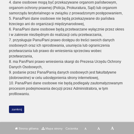
4. dane osobowe mogą być przekazywane organom państwowym,
organom ochrony prawnej (Policja, Prokuratura, Sąd) lub organom
samorządu terytorialnego w związku z prowadzonym postępowaniem,
5. Pana/Pani dane osobowe nie będą przekazywane do państwa
trzeciego ani do organizacji międzynarodowej,
6. Pana/Pani dane osobowe będą przetwarzane wyłącznie przez okres
i w zakresie niezbędnym do realizacji celu przetwarzania,
7. przysługuje Panu/Pani prawo dostępu do treści swoich danych
osobowych oraz ich sprostowania, usunięcia lub ograniczenia
przetwarzania lub prawo do wniesienia sprzeciwu wobec
przetwarzania,
8. ma Pan/Pani prawo wniesienia skargi do Prezesa Urzędu Ochrony
Danych Osobowych,
9. podanie przez Pana/Panią danych osobowych jest fakultatywne
(dobrowolne) w celu udostępnienia strony internetowej,
10. Pana/Pani dane osobowe nie będą podlegały zautomatyzowanym
procesom podejmowania decyzji przez Administratora, w tym
profilowaniu.
zamknij
Strona główna
Mapa strony
Czcionka