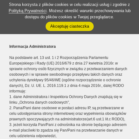
Strona korzysta z plików cookies w celu realizacji usług i zgodnie z
Polityką Prywatności
. Możesz określić warunki przechowywania lub
dostępu do plików cookies w Twojej przeglądarce.
Akceptuję ciasteczka
Informacja Administratora
Na podstawie art. 13 ust. 1 i 2 Rozporządzenia Parlamentu
Europejskiego i Rady (UE) 2016/679 z dnia 27 kwietnia 2016r. w
sprawie ochrony osób fizycznych w związku z przetwarzaniem danych
osobowych i w sprawie swobodnego przepływu takich danych oraz
uchylenia dyrektywy 95/46/WE (ogólne rozporządzenie o ochronie
danych), Dz. U. UE. L. 2016.119.1 z dnia 4 maja 2016r., dalej RODO
informuję:
1. dane Administratora i Inspektora Ochrony Danych znajdują się w
linku „Ochrona danych osobowych”,
2. Pana/Pani dane osobowe w postaci adresu IP, są przetwarzane w
celu udostępniania strony internetowej oraz wypełnienia obowiązków
prawnych spoczywających na administratorze(art.6 ust.1 lit.c RODO),
3. jeżeli korzysta Pan/Pani z odnośnika na stronie będącego adresem
e-mail placówki to zgadza się Pan/Pani na przetwarzanie danych w
celu udzielenia odpowiedzi,