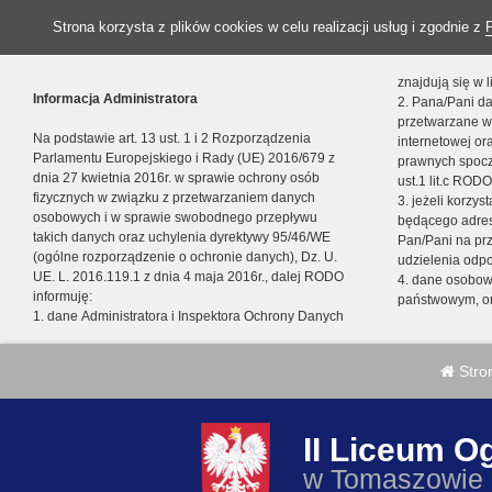
Strona korzysta z plików cookies w celu realizacji usług i zgodnie z
znajdują się w
Informacja Administratora
2. Pana/Pani da
przetwarzane w
Na podstawie art. 13 ust. 1 i 2 Rozporządzenia
internetowej o
Parlamentu Europejskiego i Rady (UE) 2016/679 z
prawnych spocz
dnia 27 kwietnia 2016r. w sprawie ochrony osób
ust.1 lit.c RODO
fizycznych w związku z przetwarzaniem danych
3. jeżeli korzy
osobowych i w sprawie swobodnego przepływu
będącego adres
takich danych oraz uchylenia dyrektywy 95/46/WE
Pan/Pani na pr
(ogólne rozporządzenie o ochronie danych), Dz. U.
udzielenia odp
UE. L. 2016.119.1 z dnia 4 maja 2016r., dalej RODO
4. dane osobo
informuję:
państwowym, or
1. dane Administratora i Inspektora Ochrony Danych
Stro
II Liceum O
w Tomaszowie