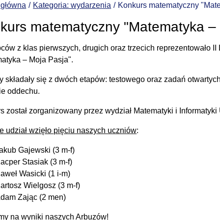
 główna
Kategoria: wydarzenia
Konkurs matematyczny "Mate
kurs matematyczny "Matematyka – 
pców z klas pierwszych, drugich oraz trzecich reprezentowało 
atyka – Moja Pasja".
 składały się z dwóch etapów: testowego oraz zadań otwartych,
ie oddechu.
s został zorganizowany przez wydział Matematyki i Informatyki
le udział wzięło pięciu naszych uczniów
:
akub Gajewski (3 m-f)
acper Stasiak (3 m-f)
aweł Wasicki (1 i-m)
artosz Wielgosz (3 m-f)
dam Zając (2 men)
y na wyniki naszych Arbuzów!