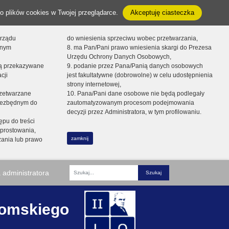
o plików cookies w Twojej przeglądarce.
Akceptuję ciasteczka
orządu
do wniesienia sprzeciwu wobec przetwarzania,
onym
8. ma Pan/Pani prawo wniesienia skargi do Prezesa
Urzędu Ochrony Danych Osobowych,
dą przekazywane
9. podanie przez Pana/Panią danych osobowych
cji
jest fakultatywne (dobrowolne) w celu udostępnienia
strony internetowej,
zetwarzane
10. Pana/Pani dane osobowe nie będą podlegały
niezbędnym do
zautomatyzowanym procesom podejmowania
decyzji przez Administratora, w tym profilowaniu.
ępu do treści
prostowania,
zamknij
zania lub prawo
 administratora
Fraza
romskiego