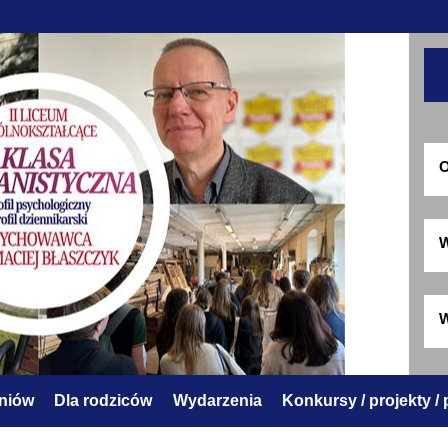
O
W
W
zniów
Dla rodziców
Wydarzenia
Konkursy / projekty /