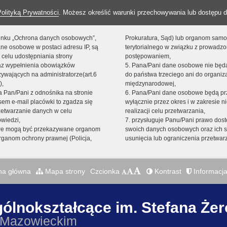
Polityką Prywatności
. Możesz określić warunki przechowywania lub dostępu d
 linku „Ochrona danych osobowych”,
Prokuratura, Sąd) lub organom sam
ne osobowe w postaci adresu IP, są
terytorialnego w związku z prowadz
 celu udostępniania strony
postępowaniem,
raz wypełnienia obowiązków
5. Pana/Pani dane osobowe nie bę
ywających na administratorze(art.6
do państwa trzeciego ani do organiza
),
międzynarodowej,
sta Pan/Pani z odnośnika na stronie
6. Pana/Pani dane osobowe będą pr
em e-mail placówki to zgadza się
wyłącznie przez okres i w zakresie 
zetwarzanie danych w celu
realizacji celu przetwarzania,
owiedzi,
7. przysługuje Panu/Pani prawo dost
we mogą być przekazywane organom
swoich danych osobowych oraz ich s
ganom ochrony prawnej (Policja,
usunięcia lub ograniczenia przetwar
na główna
Mapa strony
Czcionka
Kontrast
Informacja
gólnokształcące im. Stefana Że
 Mazowieckim