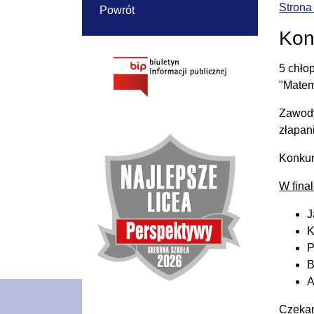
Strona
Powrót
Kon
5 chło
"Matem
Zawody
złapan
Konkur
W fina
J
K
P
B
A
Czekam