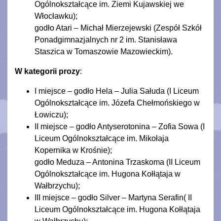
Ogólnokształcące im. Ziemi Kujawskiej we
Włocławku);
godło Atari – Michał Mierzejewski (Zespół Szkół
Ponadgimnazjalnych nr 2 im. Stanisława
Staszica w Tomaszowie Mazowieckim).
W kategorii prozy
:
I miejsce – godło Hela – Julia Sałuda (I Liceum
Ogólnokształcące im. Józefa Chełmońskiego w
Łowiczu);
II miejsce – godło Antyserotonina – Zofia Sowa (I
Liceum Ogólnokształcące im. Mikołaja
Kopernika w Krośnie);
godło Meduza – Antonina Trzaskoma (II Liceum
Ogólnokształcące im. Hugona Kołłątaja w
Wałbrzychu);
III miejsce – godło Silver – Martyna Serafin( II
Liceum Ogólnokształcące im. Hugona Kołłątaja