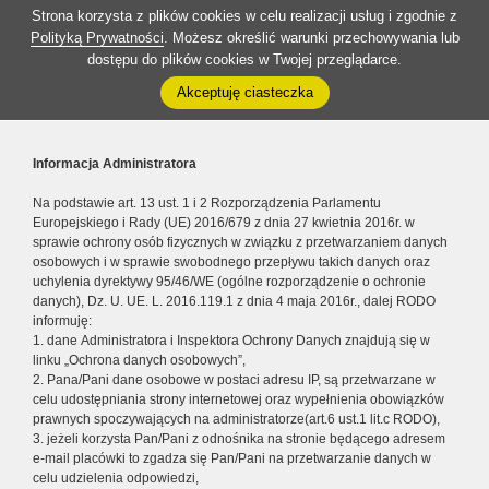
Strona korzysta z plików cookies w celu realizacji usług i zgodnie z
Polityką Prywatności
. Możesz określić warunki przechowywania lub
dostępu do plików cookies w Twojej przeglądarce.
Akceptuję ciasteczka
Informacja Administratora
Na podstawie art. 13 ust. 1 i 2 Rozporządzenia Parlamentu
Europejskiego i Rady (UE) 2016/679 z dnia 27 kwietnia 2016r. w
sprawie ochrony osób fizycznych w związku z przetwarzaniem danych
osobowych i w sprawie swobodnego przepływu takich danych oraz
uchylenia dyrektywy 95/46/WE (ogólne rozporządzenie o ochronie
danych), Dz. U. UE. L. 2016.119.1 z dnia 4 maja 2016r., dalej RODO
informuję:
1. dane Administratora i Inspektora Ochrony Danych znajdują się w
linku „Ochrona danych osobowych”,
2. Pana/Pani dane osobowe w postaci adresu IP, są przetwarzane w
celu udostępniania strony internetowej oraz wypełnienia obowiązków
prawnych spoczywających na administratorze(art.6 ust.1 lit.c RODO),
3. jeżeli korzysta Pan/Pani z odnośnika na stronie będącego adresem
e-mail placówki to zgadza się Pan/Pani na przetwarzanie danych w
celu udzielenia odpowiedzi,