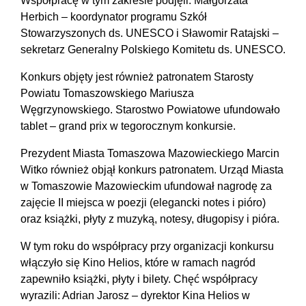
Współpracę w tym zakresie podjęli: Małgorzata
Herbich – koordynator programu Szkół
Stowarzyszonych ds. UNESCO i Sławomir Ratajski –
sekretarz Generalny Polskiego Komitetu ds. UNESCO.
Konkurs objęty jest również patronatem Starosty
Powiatu Tomaszowskiego Mariusza
Węgrzynowskiego. Starostwo Powiatowe ufundowało
tablet – grand prix w tegorocznym konkursie.
Prezydent Miasta Tomaszowa Mazowieckiego Marcin
Witko również objął konkurs patronatem. Urząd Miasta
w Tomaszowie Mazowieckim ufundował nagrodę za
zajęcie II miejsca w poezji (elegancki notes i pióro)
oraz książki, płyty z muzyką, notesy, długopisy i pióra.
W tym roku do współpracy przy organizacji konkursu
włączyło się Kino Helios, które w ramach nagród
zapewniło książki, płyty i bilety. Chęć współpracy
wyrazili: Adrian Jarosz – dyrektor Kina Helios w