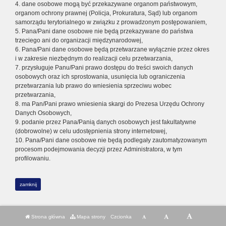
4. dane osobowe mogą być przekazywane organom państwowym,
organom ochrony prawnej (Policja, Prokuratura, Sąd) lub organom
samorządu terytorialnego w związku z prowadzonym postępowaniem,
5. Pana/Pani dane osobowe nie będą przekazywane do państwa
trzeciego ani do organizacji międzynarodowej,
6. Pana/Pani dane osobowe będą przetwarzane wyłącznie przez okres
i w zakresie niezbędnym do realizacji celu przetwarzania,
7. przysługuje Panu/Pani prawo dostępu do treści swoich danych
osobowych oraz ich sprostowania, usunięcia lub ograniczenia
przetwarzania lub prawo do wniesienia sprzeciwu wobec
przetwarzania,
8. ma Pan/Pani prawo wniesienia skargi do Prezesa Urzędu Ochrony
Danych Osobowych,
9. podanie przez Pana/Panią danych osobowych jest fakultatywne
(dobrowolne) w celu udostępnienia strony internetowej,
10. Pana/Pani dane osobowe nie będą podlegały zautomatyzowanym
procesom podejmowania decyzji przez Administratora, w tym
profilowaniu.
zamknij
Strona główna
Mapa strony
Czcionka