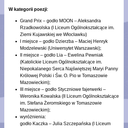
W kategorii poezji
:
Grand Prix – godło MOON – Aleksandra
Rzadkowolska (I Liceum Ogólnokształcące im.
Ziemi Kujawskiej we Włocławku)
I miejsce – godło Dzierzba – Maciej Henryk
Modzelewski (Uniwersytet Warszawski);
II miejsce – godło Lia – Ewelina Pewniak
(Katolickie Liceum Ogólnokształcące im.
Niepokalanego Serca Najświętszej Maryi Panny
Królowej Polski i Św. O. Pio w Tomaszowie
Mazowieckim);
III miejsce – godło Styczniowe fajerwerki –
Weronika Kowalska (II Liceum Ogólnokształcące
im. Stefana Żeromskiego w Tomaszowie
Mazowieckim);
wyróżnienia:
godło Kaczka – Julia Szczepańska (I Liceum