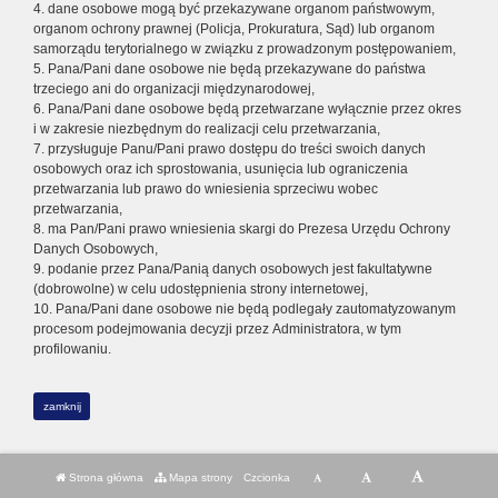
4. dane osobowe mogą być przekazywane organom państwowym,
organom ochrony prawnej (Policja, Prokuratura, Sąd) lub organom
samorządu terytorialnego w związku z prowadzonym postępowaniem,
5. Pana/Pani dane osobowe nie będą przekazywane do państwa
trzeciego ani do organizacji międzynarodowej,
6. Pana/Pani dane osobowe będą przetwarzane wyłącznie przez okres
i w zakresie niezbędnym do realizacji celu przetwarzania,
7. przysługuje Panu/Pani prawo dostępu do treści swoich danych
osobowych oraz ich sprostowania, usunięcia lub ograniczenia
przetwarzania lub prawo do wniesienia sprzeciwu wobec
przetwarzania,
8. ma Pan/Pani prawo wniesienia skargi do Prezesa Urzędu Ochrony
Danych Osobowych,
9. podanie przez Pana/Panią danych osobowych jest fakultatywne
(dobrowolne) w celu udostępnienia strony internetowej,
10. Pana/Pani dane osobowe nie będą podlegały zautomatyzowanym
procesom podejmowania decyzji przez Administratora, w tym
profilowaniu.
zamknij
Strona główna
Mapa strony
Czcionka