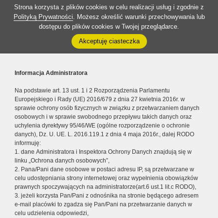
Strona korzysta z plików cookies w celu realizacji usług i zgodnie z
Polityką Prywatności
. Możesz określić warunki przechowywania lub
dostępu do plików cookies w Twojej przeglądarce.
Akceptuję ciasteczka
Informacja Administratora
Na podstawie art. 13 ust. 1 i 2 Rozporządzenia Parlamentu
Europejskiego i Rady (UE) 2016/679 z dnia 27 kwietnia 2016r. w
sprawie ochrony osób fizycznych w związku z przetwarzaniem danych
osobowych i w sprawie swobodnego przepływu takich danych oraz
uchylenia dyrektywy 95/46/WE (ogólne rozporządzenie o ochronie
danych), Dz. U. UE. L. 2016.119.1 z dnia 4 maja 2016r., dalej RODO
informuję:
1. dane Administratora i Inspektora Ochrony Danych znajdują się w
linku „Ochrona danych osobowych”,
2. Pana/Pani dane osobowe w postaci adresu IP, są przetwarzane w
celu udostępniania strony internetowej oraz wypełnienia obowiązków
prawnych spoczywających na administratorze(art.6 ust.1 lit.c RODO),
3. jeżeli korzysta Pan/Pani z odnośnika na stronie będącego adresem
e-mail placówki to zgadza się Pan/Pani na przetwarzanie danych w
celu udzielenia odpowiedzi,