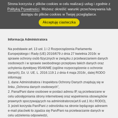
Strona korzysta z plików cookies w celu realizacji usług i zgodnie z
Polityką Prywatności
. Możesz określić warunki przechowywania lub
dostępu do plików cookies w Twojej przeglądarce.
Akceptuję ciasteczka
Informacja Administratora
Na podstawie art. 13 ust. 1 i 2 Rozporządzenia Parlamentu
Europejskiego i Rady (UE) 2016/679 z dnia 27 kwietnia 2016r. w
sprawie ochrony osób fizycznych w związku z przetwarzaniem danych
osobowych i w sprawie swobodnego przepływu takich danych oraz
uchylenia dyrektywy 95/46/WE (ogólne rozporządzenie o ochronie
danych), Dz. U. UE. L. 2016.119.1 z dnia 4 maja 2016r., dalej RODO
informuję:
1. dane Administratora i Inspektora Ochrony Danych znajdują się w
linku „Ochrona danych osobowych”,
2. Pana/Pani dane osobowe w postaci adresu IP, są przetwarzane w
celu udostępniania strony internetowej oraz wypełnienia obowiązków
prawnych spoczywających na administratorze(art.6 ust.1 lit.c RODO),
3. jeżeli korzysta Pan/Pani z odnośnika na stronie będącego adresem
e-mail placówki to zgadza się Pan/Pani na przetwarzanie danych w
celu udzielenia odpowiedzi,