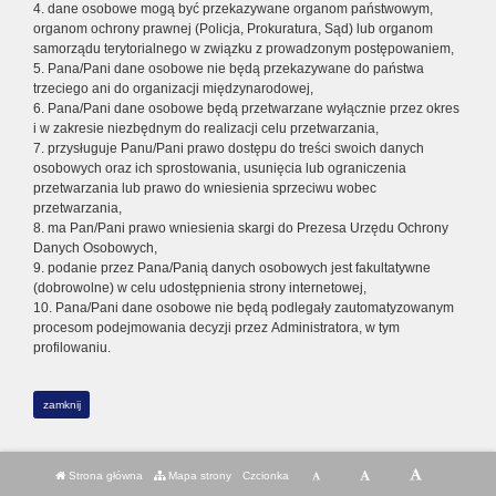
4. dane osobowe mogą być przekazywane organom państwowym,
organom ochrony prawnej (Policja, Prokuratura, Sąd) lub organom
samorządu terytorialnego w związku z prowadzonym postępowaniem,
5. Pana/Pani dane osobowe nie będą przekazywane do państwa
trzeciego ani do organizacji międzynarodowej,
6. Pana/Pani dane osobowe będą przetwarzane wyłącznie przez okres
i w zakresie niezbędnym do realizacji celu przetwarzania,
7. przysługuje Panu/Pani prawo dostępu do treści swoich danych
osobowych oraz ich sprostowania, usunięcia lub ograniczenia
przetwarzania lub prawo do wniesienia sprzeciwu wobec
przetwarzania,
8. ma Pan/Pani prawo wniesienia skargi do Prezesa Urzędu Ochrony
Danych Osobowych,
9. podanie przez Pana/Panią danych osobowych jest fakultatywne
(dobrowolne) w celu udostępnienia strony internetowej,
10. Pana/Pani dane osobowe nie będą podlegały zautomatyzowanym
procesom podejmowania decyzji przez Administratora, w tym
profilowaniu.
zamknij
Strona główna
Mapa strony
Czcionka